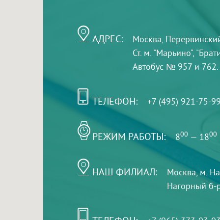
АДРЕС:
Москва, Перервинский б
Ст. м. "Марьино", "Бра
Автобус № 957 и 762.
ТЕЛЕФОН:
+7 (495) 921-75-9
РЕЖИМ РАБОТЫ:
00
00
8
— 18
НАШ ФИЛИАЛ:
Москва, м. Н
Нагорный б-р,