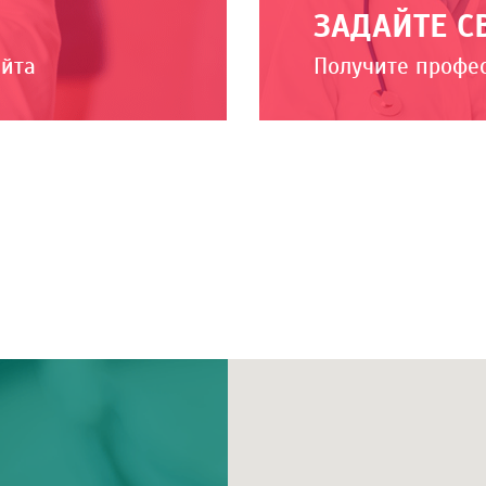
ЗАДАЙТЕ С
айта
Получите профе