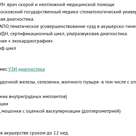
009г. врач скорой и неотложной медицинской помощи
 Московский государственный медико-стоматологический униве
вая диагностика.
МАПО,тематическое усовершенствование «узд в акушерско-гин
 РУДН, сертификационный цикл, ультразвуковая диагностика.
ание « эхокардиография».
тиф.цикл
мес.
УЗИ диагностика
дочной железы, селезенки, желчного пузыря- в том числе с о
яния внутригрудных имплантов)
ации
),мошонки с оценкой васкуляризации (доплерометрией)
 в акушерстве сроком до 12 нед.