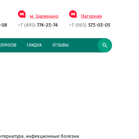
м. Царицыно
Нагорная
-08
+7 (495)
774-23-74
+7 (965)
373-03-03
ОПРОСОВ
СКИДКА
ОТЗЫВЫ
.
интернатура, инфекционные болезни.