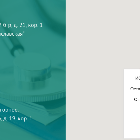
-р, д. 21, кор. 1
тиславская"
9
И
Оста
С 
агорное,
 д. 19, кор. 1