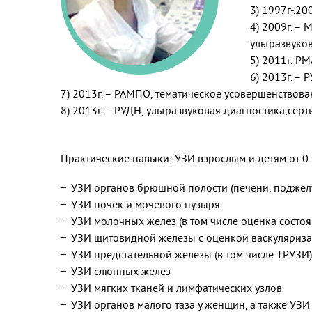
3) 1997г-.2
4) 2009г. –
ультразвуко
5) 2011г.-Р
6) 2013г. –
7) 2013г. – РАМПО, тематическое усовершенствов
8) 2013г. – РУДН, ультразвуковая диагностика,сер
Практические навыки: УЗИ взрослым и детям от 0 
УЗИ органов брюшной полости (печени, поджелу
УЗИ почек и мочевого пузыря
УЗИ молочных желез (в том числе оценка состо
УЗИ щитовидной железы с оценкой васкуляриз
УЗИ предстательной железы (в том числе ТРУЗИ
УЗИ слюнных желез
УЗИ мягких тканей и лимфатических узлов
УЗИ органов малого таза у женщин, а также УЗИ