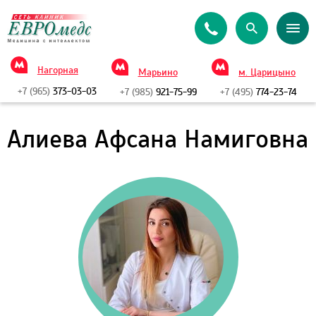
Нагорная
Марьино
м. Царицыно
+7 (965)
373-03-03
+7 (985)
921-75-99
+7 (495)
774-23-74
Алиева Афсана Намиговна