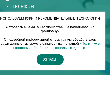
ТЕЛЕФОН:
+7 (495) 921-75-99
ИСПОЛЬЗУЕМ КУКИ И РЕКОМЕНДАТЕЛЬНЫЕ ТЕХНОЛОГИИ
Оставаясь с нами, вы соглашаетесь на использование
РЕЖИМ РАБОТЫ:
файлов кук
00
00
8
— 18
С подробной информацией о том, как мы обрабатываем
ваши данные, вы можете ознакомиться в нашей
«Политике в
отношении обработки персональных данных»
НАШ ФИЛИАЛ:
СОГЛАСЕН
Москва, м. Нагорное, Нагорный б-р, д. 19, кор. 1
ТЕЛЕФОН:
+7 (965) 373-03-03
© "ЕвромедС" Разработка сайта, фирменный стиль -
InterLabs
.
Политика в отношении обработки персональных данных
Карта сайта