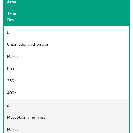
Цена
Цена
Cito
1.
Chlamydia trachomatis
Мазок
Кач.
230р.
400р.
2.
Mycoplasma hominis
Мазок