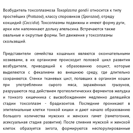
Возбудитель токсоплазмоза
Toxoplasma gondii
относится к типу
простейших (
Protozoa
), классу споровиков (
Sporozoa
), отряду
кокцидий (
Coccidia
). Токсоплазмы подвижны и имеют форму дуги,
арки или напоминают дольку апельсина. Встречаются также
овальные и округлые формы. Тип движения у токсоплазмы
скользящий.
Представители семейства кошачьих являются окончательными
хозяевами, в их организме происходит половой цикл развития
возбудителя, приводящий к образованию ооцист, которые
выделяются с фекалиями во внешнюю среду, где длительно
сохраняются. Стенки тканевых цист, попавших в организм кошки
при употреблении сырого мяса, заражённых грызунов,
разрушаются под действием протеолитических ферментов желудка
и тонкого кишечника с высвобождением медленно делящейся
стадии токсоплазм - брадизоитов. Последние проникают в
эпителиальные клетки тонкой кишки и дают начало образованию
большого количества мужских и женских гамет (гаметогония,
асексуальная стадия развития). После слияния мужской и женской
клеток образуется зигота, формируются неспорулированные