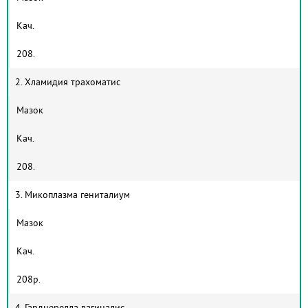
Кач.
208.
2. Хламидия трахоматис
Мазок
Кач.
208.
3. Микоплазма гениталиум
Мазок
Кач.
208р.
4. Гарднерелла вагиналис