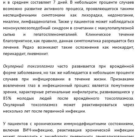
и в среднем составляет 7 дней. В небольшом проценте случаев
возможно развитие активного процесса, проявляющегося такими
неспецифичными симптомами как лихорадка, недомогание,
миалгии, лимфааденопатия. Также у пациентов может наблюдаться
мононуклеозоподобный синдром в сочетании с макулопапулезной
сыпью и гепатоспленомегалией. Клиническое течение
благоприятное, как правило, данная симптоматика разрешается без
лечения. Редко возникают такие осложнения как миокардит,
перикардит, пневмонит.
Окулярный токсоплазмоз
часто развивается при врождённой
форме заболевания, но так же наблюдается в небольшом проценте
случаев при инфицировании в течение жизни. Признаками
вовлечения глаз в инфекционный процесс является помутнение
зрения, характерные ретинальные инфильтраты, развивающиеся у
85% молодых людей после врождённого токсоплазмоза.
Окулярный токсоплазмоз может реактивироваться через
несколько лет после первичной инфекции.
У пациентов с хроническими иммунодефицитными состояниями,
включая ВИЧ-инфекцию, реактивация хронической инфекции
может приводить к энцефалиту, пневмониту, генерализованному