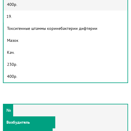
400р.
19.
Токсигенные штаммы коринебактерии дифтерии
Мазок
Кач.
230р.
400р.
№
Возбудитель