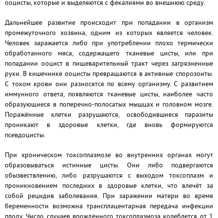
ооцисты, которые и выделяются с фекалиями во внешнюю среду.
Дальнейшее развитие происходит при попадании в организм
промежуточного хозяина, одним из которых является человек.
Человек заражается либо при употреблении плохо термически
обработанного мяса, содержащего тканевые цисты, или при
попадании ооцист в пищеварительный тракт через загрязненные
руки. В кишечнике ооцисты превращаются в активные спорозоиты.
С током крови они разносятся по всему организму. С развитием
иммунного ответа, появляются тканевые цисты, наиболее часто
образующиеся в поперечно-полосатых мышцах и головном мозге.
Поражённые клетки разрушаются, освободившиеся паразиты
проникают в здоровые клетки, где вновь формируются
псевдоцисты.
При хроническом токсоплазмозе во внутренних органах могут
образовываться истинные цисты. Они либо подвергаются
обызвествлению, либо разрушаются с выходом токсоплазм и
проникновением последних в здоровые клетки, что влечёт за
собой рецидив заболевания. При заражении матери во время
беременности возможна трансплацентарная передача инфекции
плоду. Число случаев врождённого токсоплазмоза колеблется от 1