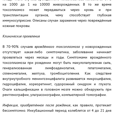
на 1000 до 1 на 10000 живорожденных. В то же время
токсоплазмоз может передаваться через кровь и при
трансплантации органов, чему способствует глубокая
иммуносупрессия. Описаны случаи заражения через повреждённые
кожные покровы.
Клинические проявления
В 70-90% случаев
врождённого токсоплазмоза
у новорожденных
отсутствует какая-либо симптоматика, заболевание начинает
проявляться через месяцы и годы. Симптомами врождённого
токсоплазмоза при рождении могут быть макулопапулезная сыпь,
генерализованная лимфоаденопатия, гепатомегалия,
спленомегалия, желтуха, тромбоцитопения. Как следствие
внутриутробного менингоэнцефалита развивается микроцефалия,
гидроцефалия, хореоретинит, судорожный синдром и глухота.
Очаги кальцификации в головном мозге можно обнаружить при
рентгенографии, ультрасонографии, компьютерной томографии.
Инфекция, приобретённая после рождения
, как правило, протекает
бессимптомно. Инкубационный период колеблется от 4 до 21 дня