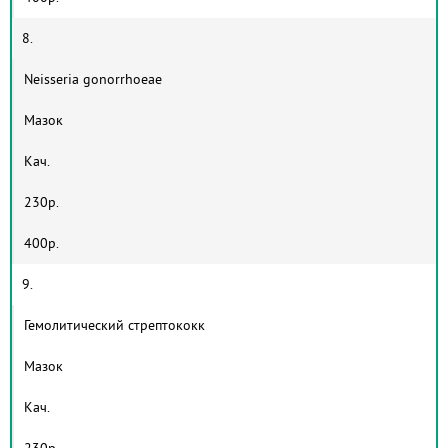
8.
Neisseria gonorrhoeae
Мазок
Кач.
230р.
400р.
9.
Гемолитический стрептококк
Мазок
Кач.
230р.