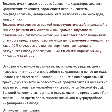
Токсоплазмоз
- паразитарное заболевание, характеризующееся
хроническим течением, поражением нервной системы,
лимфаденопатией, мезаденитом, частым поражением миокарда,
мышц и глаз.
Токсоплазмоз считается редкой оппортунистической инфекцией у
лиц с дефектами иммунитета и, как правило, обусловлен
реактивацией латентной инфекции. У человека беспрецедентную
опасность представляют
Т.gondii
лишь для беременных женщин, так
как в 40% случаев это означает вертикальную передачу
возбудителя плоду с последующими тяжёлыми поражениями у
большинства из них.
Основным хозяином паразита являются кошки, выделяющие с
испражнениями ооцисты, способные сохраняться в почве до года.
Человек заражается при попадании ооцист в пищеварительный
тракт. Другие животные опасности не представляют. От них можно
заразиться лишь при употреблении сырого мяса (мясной фарш).
Больной человек опасности для окружающих не представляет. При
заражении во время беременности возможно внутриутробное
инфицирование плода.
Этиология и патогенез.