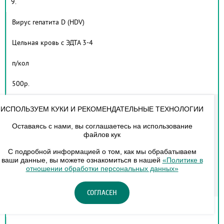
9.
Вирус гепатита D (HDV)
Цельная кровь с ЭДТА 3-4
п/кол
500р.
10.
ИСПОЛЬЗУЕМ КУКИ И РЕКОМЕНДАТЕЛЬНЫЕ ТЕХНОЛОГИИ
Вирус гепатита G (HGV)
Оставаясь с нами, вы соглашаетесь на использование
файлов кук
Цельная кровь с ЭДТА 2-3
С подробной информацией о том, как мы обрабатываем
ваши данные, вы можете ознакомиться в нашей
«Политике в
кач.
отношении обработки персональных данных»
500р.
СОГЛАСЕН
11.