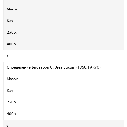
Мазок
Кач.
230р.
400р.
5.
Определение Биоваров U. Urealyticum (T960, PARVO)
Мазок
Кач.
230р.
400р.
6.