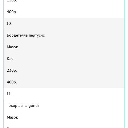
400р.
10.
Бордетелла пертусис
Мазок
Кач.
230р.
400р.
11.
Toxoplasma gondi
Мазок