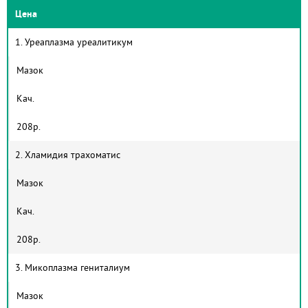
Цена
1. Уреаплазма уреалитикум
Мазок
Кач.
208р.
2. Хламидия трахоматис
Мазок
Кач.
208р.
3. Микоплазма гениталиум
Мазок