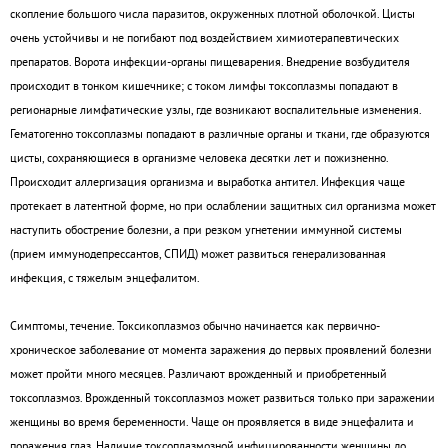
скопление большого числа паразитов, окруженных плотной оболочкой. Цисты
очень устойчивы и не погибают под воздействием химиотерапевтических
препаратов. Ворота инфекции-органы пищеварения. Внедрение возбудителя
происходит в тонком кишечнике; с током лимфы токсоплазмы попадают в
регионарные лимфатические узлы, где возникают воспалительные изменения.
Гематогенно токсоплазмы попадают в различные органы и ткани, где образуются
цисты, сохраняющиеся в организме человека десятки лет и пожизненно.
Происходит аллергизация организма и выработка антител. Инфекция чаще
протекает в латентной форме, но при ослаблении защитных сил организма может
наступить обострение болезни, а при резком угнетении иммунной системы
(прием иммунодепрессантов, СПИД) может развиться генерализованная
инфекция, с тяжелым энцефалитом.
Симптомы, течение.
Токсикоплазмоз обычно начинается как первично-
хроническое заболевание от момента заражения до первых проявлений болезни
может пройти много месяцев. Различают врожденный и приобретенный
токсоплазмоз. Врожденный токсоплазмоз может развиться только при заражении
женщины во время беременности. Чаще он проявляется в виде энцефалита и
поражения глаз. Наличие токсоплазмозной инфицированности женщины до