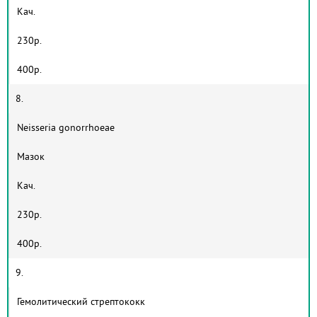
Кач.
230р.
400р.
8.
Neisseria gonorrhoeae
Мазок
Кач.
230р.
400р.
9.
Гемолитический стрептококк