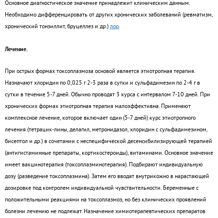
Основное диагностическое значение принадлежит клиническим данным.
Необходимо дифференцировать от других хронических заболеваний (ревматизм,
хронический тонзиллит, бруцеллез и др.)
лор
.
Лечение.
При острых формах токсоплазмоза основой является этиотропная терапия.
Назначают хлоридин по 0,025 г 2-3 раза в сутки и сульфадимезин по 2-4 г в
сутки в течение 5-7 дней. Обычно проводят 3 курса с интервалом 7-10 дней. При
хронических формах этиотропная терапия малоэффективна. Применяют
комплексное лечение, которое включает один (5-7 дней) курс этиотропного
лечения (тетрацик-лины, делагил, метронидазол, хлоридин с сульфадимезином,
бисептол и др.) в сочетании с неспецифической десенсибилизирующей терапией
(антигистаминные препараты, кортикостероиды), витаминами. Основное значение
имеет вакцинотерапия (токсоплазминотерапия). Подбирают индивидуальную
дозу (разведение токсоплазмина). Затем его вводят внутрикожно в нарастающей
дозировке под контролем индивидуальной чувствительности. Беременные с
положительными реакциями на токсоплазмоз, но без клинических проявлений
болезни лечению не подлежат. Назначение химиотерапевтических препаратов