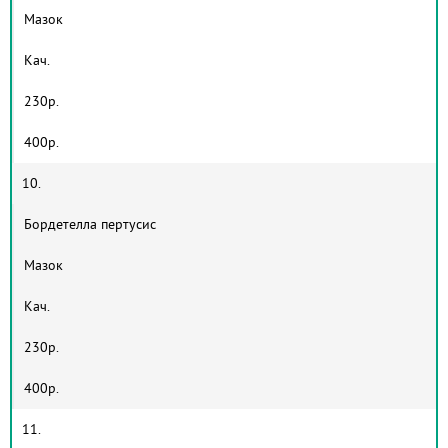
Мазок
Кач.
230р.
400р.
10.
Бордетелла пертусис
Мазок
Кач.
230р.
400р.
11.