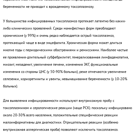
беременности не приводит к врожденному токсоплазмозу.
У большинства инфицированных токсоплазмоз протекает латентно без каких-
либо клинических проявлений. Среди манифестных форм преобладают
хронические (у 99%) и очень редко наблюдается острый токсоплазмоз,
протекающий чаще в виде энцефалита. Хроническая форма может длиться
многие годы с периодическими обострениями и ремиссиями. Наиболее частые
ее проявления-длительный субфебрилитет, генерализованная лимфаденопатия,
миозит, мезаденит, увеличение печени, изменения ЭКГ, функциональные
изменения со стороны ЦНС (у 50-90% больных), реже отмечаются увеличение
селезенки, хориоретиниты и увеиты, невынашивание беременности (у 10-20%
больных).
Для выявления инфицированности используют внутрикожную пробу с
токсоплазмином и серологические реакции (чаще РСК). поскольку инфицировано
около 20-30% всего населения, положительные специфические реакции
малоинформативны для диагностики. Отрицательные реакции (особенно
внутрикожная аллергическая проба) позволяют исключить токсоплазмоз.