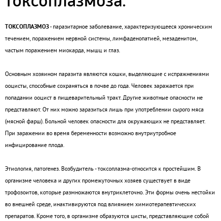
токсоплазмоза.
ТОКСОПЛАЗМОЗ
- паразитарное заболевание, характеризующееся хроническим
течением, поражением нервной системы, лимфаденопатией, мезаденитом,
частым поражением миокарда, мышц и глаз.
Основным хозяином паразита являются кошки, выделяющие с испражнениями
ооцисты, способные сохраняться в почве до года. Человек заражается при
попадании ооцист в пищеварительный тракт. Другие животные опасности не
представляют. От них можно заразиться лишь при употреблении сырого мяса
(мясной фарш). Больной человек опасности для окружающих не представляет.
При заражении во время беременности возможно внутриутробное
инфицирование плода.
Этиология, патогенез.
Возбудитель - токсоплазма-относится к простейшим. В
организме человека и других промежуточных хозяев существует в виде
трофозоитов, которые размножаются внутриклеточно. Эти формы очень нестойки
во внешней среде, инактивируются под влиянием химиотерапевтических
препаратов. Кроме того, в организме образуются цисты, представляющие собой