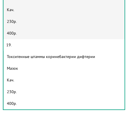
Кач.
230р.
400р.
19.
Токсигенные штаммы коринебактерии дифтерии
Мазок
Кач.
230р.
400р.