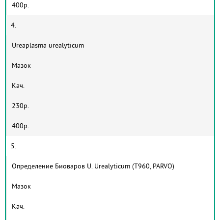
400р.
4.
Ureaplasma urealyticum
Мазок
Кач.
230р.
400р.
5.
Определение Биоваров U. Urealyticum (T960, PARVO)
Мазок
Кач.