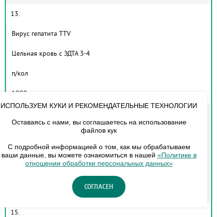
13.
Вирус гепатита TTV
Цельная кровь с ЭДТА 3-4
п/кол
1000р.
ИСПОЛЬЗУЕМ КУКИ И РЕКОМЕНДАТЕЛЬНЫЕ ТЕХНОЛОГИИ
14.
Оставаясь с нами, вы соглашаетесь на использование
файлов кук
Типирование генов HLA Iiкласса (локус DQA 1)
С подробной информацией о том, как мы обрабатываем
Цельная кровь с ЭДТА 3-5
ваши данные, вы можете ознакомиться в нашей
«Политике в
отношении обработки персональных данных»
кач.
СОГЛАСЕН
1800р.
15.