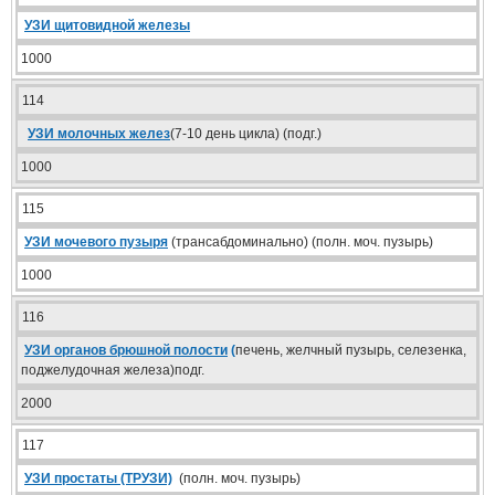
УЗИ щитовидной железы
1000
114
УЗИ молочных желез
(7-10 день цикла) (подг.)
1000
115
УЗИ мочевого пузыря
(трансабдоминально) (полн. моч. пузырь)
1000
116
УЗИ органов брюшной полости
(
печень, желчный пузырь, селезенка,
поджелудочная железа)подг.
2000
117
УЗИ простаты (ТРУЗИ)
(полн. моч. пузырь)