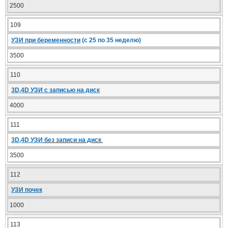
2500
109
УЗИ при беременности
(с 25 по 35 неделю)
3500
110
3D,4D УЗИ с записью на диск
4000
111
3D,4D УЗИ
без записи на диск
3500
112
УЗИ почек
1000
113