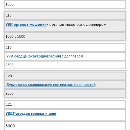
1000
118
УЗИ органов мошонки
/ органов мошонки с допплером
1000 / 1500
119
УЗИ сердца (эхокардиография)
с допплером
2500
120
Дуплексное сканирование вен нижних конечностей
2000
121
УЗДГ сосудов головы и шеи
3000