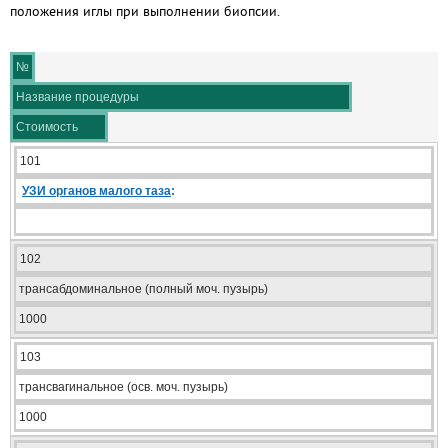
положения иглы при выполнении биопсии.
№
Название процедуры
Стоимость
101
УЗИ органов малого таза
:
102
трансабдоминальное (полный моч. пузырь)
1000
103
трансвагинальное (осв. моч. пузырь)
1000