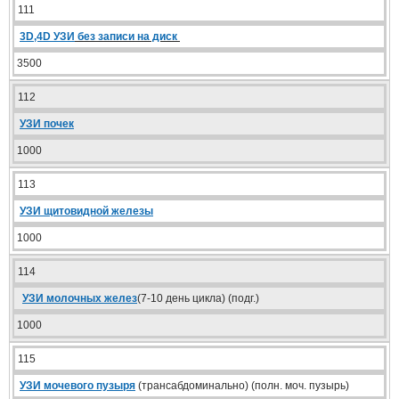
111
3D,4D УЗИ
без записи на диск
3500
112
УЗИ почек
1000
113
УЗИ щитовидной железы
1000
114
УЗИ молочных желез
(7-10 день цикла) (подг.)
1000
115
УЗИ мочевого пузыря
(трансабдоминально) (полн. моч. пузырь)