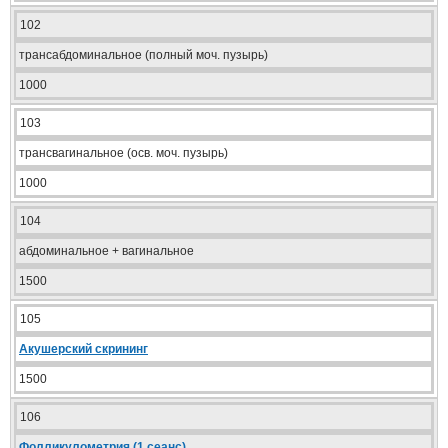
102
трансабдоминальное (полный моч. пузырь)
1000
103
трансвагинальное (осв. моч. пузырь)
1000
104
абдоминальное + вагинальное
1500
105
Акушерский скрининг
1500
106
Фолликулометрия
(1 сеанс)