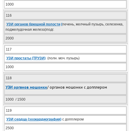
1000
116
УЗИ органов брюшной полости
(
печень, желчный пузырь, селезенка,
поджелудочная железа)подг.
2000
117
УЗИ простаты (ТРУЗИ)
(полн. моч. пузырь)
1000
118
УЗИ органов мошонки
/ органов мошонки с допплером
1000 / 1500
119
УЗИ сердца (эхокардиография)
с допплером
2500