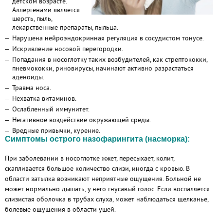
детском возрасте.
Аллергенами является
шерсть, пыль,
лекарственные препараты, пыльца.
Нарушена нейроэндокринная регуляция в сосудистом тонусе.
Искривление носовой перегородки.
Попадания в носоглотку таких возбудителей, как стрептококки,
пневмококки, риновирусы, начинают активно разрастаться
аденоиды.
Травма носа.
Нехватка витаминов.
Ослабленный иммунитет.
Негативное воздействие окружающей среды.
Вредные привычки, курение.
Симптомы острого назофарингита (насморка):
При заболевании в носоглотке жжет, пересыхает, колит,
скапливается большое количество слизи, иногда с кровью. В
области затылка возникают неприятные ощущения. Больной не
может нормально дышать, у него гнусавый голос. Если воспаляется
слизистая оболочка в трубах слуха, может наблюдаться щелканье,
болевые ощущения в области ушей.