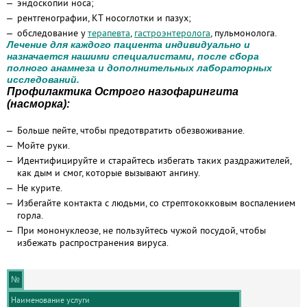
эндоскопии носа;
рентгенографии, КТ носоглотки и пазух;
обследование у
терапевта
,
гастроэнтеролога
, пульмонолога.
Лечение для каждого пациента индивидуально и
назначается нашими специалистами, после сбора
полного анамнеза и дополнительных лабораторных
исследований.
Профилактика Острого назофарингита
(насморка):
Больше пейте, чтобы предотвратить обезвоживание.
Мойте руки.
Идентифицируйте и старайтесь избегать таких раздражителей,
как дым и смог, которые вызывают ангину.
Не курите.
Избегайте контакта с людьми, со стрептококковым воспалением
горла.
При мононуклеозе, не пользуйтесь чужой посудой, чтобы
избежать распространения вируса.
№
Наименование услуги