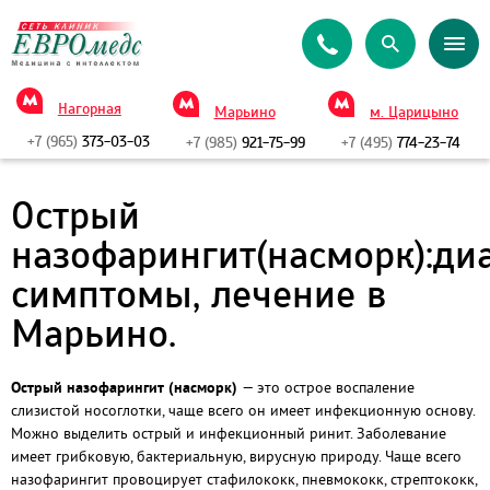
Нагорная
Марьино
м. Царицыно
+7 (965)
373-03-03
+7 (985)
921-75-99
+7 (495)
774-23-74
Острый
назофарингит(насморк):диа
симптомы, лечение в
Марьино.
Острый назофарингит (насморк)
— это острое воспаление
слизистой носоглотки, чаще всего он имеет инфекционную основу.
Можно выделить острый и инфекционный ринит. Заболевание
имеет грибковую, бактериальную, вирусную природу. Чаще всего
назофарингит провоцирует стафилококк, пневмококк, стрептококк,