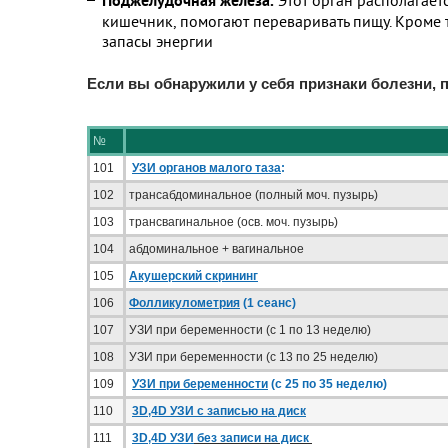
Поджелудочная железа.
Этот орган располагает
кишечник, помогают переваривать пищу. Кроме т
запасы энергии
Если вы обнаружили у себя признаки болезни,
№
101
УЗИ органов малого таза
:
102
трансабдоминальное (полный моч. пузырь)
103
трансвагинальное (осв. моч. пузырь)
104
абдоминальное + вагинальное
105
Акушерский скрининг
106
Фолликулометрия
(1 сеанс)
107
УЗИ при беременности (с 1 по 13 неделю)
108
УЗИ при беременности (с 13 по 25 неделю)
109
УЗИ при беременности
(с 25 по 35 неделю)
110
3D,4D УЗИ с записью на диск
111
3D,4D УЗИ
без записи на диск