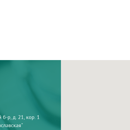
-р, д. 21, кор. 1
тиславская"