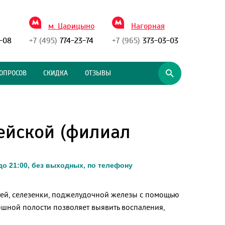
м. Царицыно
Нагорная
-08
+7 (495)
774-23-74
+7 (965)
373-03-03
ОПРОСОВ
СКИДКА
ОТЗЫВЫ
ейской (филиал
о 21:00, без выходных, по телефону
тей, селезенки, поджелудочной железы с помощью
юшной полости позволяет выявить воспаления,