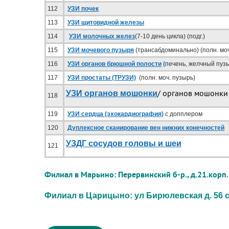
112
УЗИ почек
113
УЗИ щитовидной железы
114
УЗИ молочных желез
(7-10 день цикла) (подг.)
115
УЗИ мочевого пузыря
(трансабдоминально) (полн. моч
116
УЗИ органов брюшной полости
(
печень, желчный пузы
117
УЗИ простаты (ТРУЗИ)
(полн. моч. пузырь)
/ органов мошонк
УЗИ органов мошонки
118
119
УЗИ сердца (эхокардиография)
с допплером
120
Дуплексное сканирование вен нижних конечностей
УЗДГ сосудов головы и шеи
121
Филиал в Марьино: Перервинский б-р., д.21.корп.1
Филиал в Царицыно: ул Бирюлевская д. 56 ст