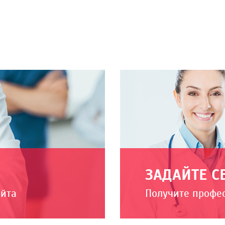
ЗАДАЙТЕ С
айта
Получите профе