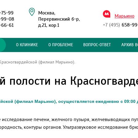
-75-99
Москва,
Марьино
-99-08
Перервинский б-р,
+7 (495)
658-99
-66-61
д.21, кор.1
О КЛИНИКЕ
О ПРОБЛЕМЕ
ВОПРОС-ОТВЕТ
АРХИВ В
расногвардейской (филиал Марьино).
й полости на Красногвард
ской (филиал Марьино), осуществляется ежедневно с 09:00 д
 исследование печени, желчного пузыря, желчевыводящих пу
нородность, контуры органов. Ультразвуковое исследование бр