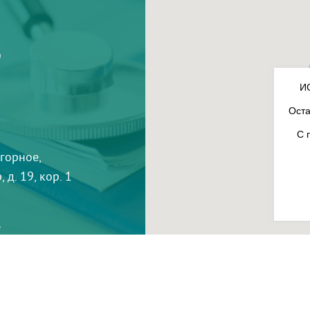
9
И
Оста
С 
агорное,
 д. 19, кор. 1
3
-
InterLabs
.
Политика в отношении обработки пер