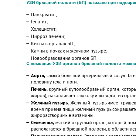
УЗИ брюшной полости (БП) показано при подозр
Панкреатит;
Гепатит;
Холецистит;
Цирроз печени;
Кисты в органах БП;
Камни в почках и желчном пузыре;
Новообразования органов БП.
С помощью УЗИ органов брюшной полости можно
Аорта,
самый большой артериальный сосуд. Та е
половину тела и ноги.
Печень,
крупный куполообразный орган, который
жиров), накапливает глюкозу и выводит из орга
Желчный пузырь.
Желчный пузырь имеет грушеви
время приема пищи желчный пузырь сокращается
жирорастворимые витамины.
Селезенка,
мягкий округлый орган, который помо
располагается в брюшной полости, в области ле