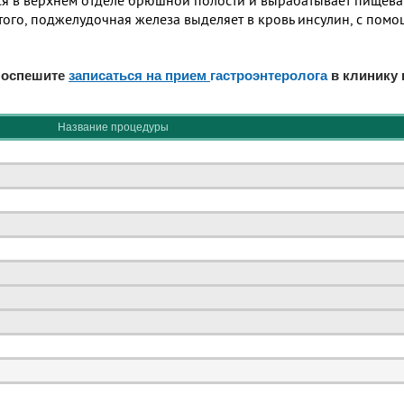
ся в верхнем отделе брюшной полости и вырабатывает пищева
ого, поджелудочная железа выделяет в кровь инсулин, с помощ
 поспешите
записаться на прием
гастроэнтеролога
в клинику 
Название процедуры