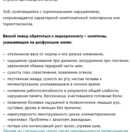
Зоб, сочетающийся с гормональными нарушениями,
сопровождается характерной симптоматикой гипотериоза или
тиреотоксикоза.
Веский повод обратиться к эндокринологу – симптомы,
указывающие на дисфункцию желез:
отклонение веса от нормы и его резкое изменение;
ощущение сдавливания при дыхании, затруднения при глотании,
увеличение объема передней части шеи;
сухость глаз, слезотечение, появление отеков;
постоянная жажда, сухость во рту, частые позывы к
мочеиспусканию, усиливающиеся в ночное время;
снижение работоспособности в результате общей слабости,
нарушение памяти, бессонница, участившиеся головные боли;
появление болевых ощущений в позвоночнике, мышцах рук,
суставах, дрожь в пальцах без причины;
нерегулярность менструального цикла, климактерические
«приливы». Проблемы с зачатием, выкидыши;
потеря или интенсивный рост волос, угревая сыпь.
Людям из следующих групп риска рекомендуется периодически