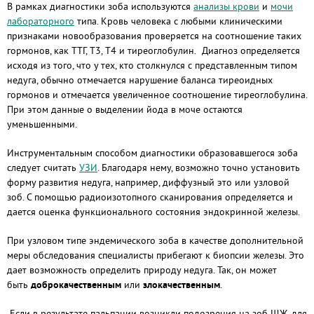
В рамках диагностики зоба используются
анализы крови
и
мочи
лабораторного
типа. Кровь человека с любыми клиническими
признаками новообразования проверяется на соотношение таких
гормонов, как ТТГ, Т3, Т4 и тиреоглобулин. Диагноз определяется
исходя из того, что у тех, кто столкнулся с представленным типом
недуга, обычно отмечается нарушение баланса тиреоидных
гормонов и отмечается увеличенное соотношение тиреоглобулина.
При этом данные о выделении йода в моче остаются
уменьшенными.
Инструментальным способом диагностики образовавшегося зоба
следует считать
УЗИ
. Благодаря нему, возможно точно установить
форму развития недуга, например, диффузный это или узловой
зоб. С помощью радиоизотопного сканирования определяется и
дается оценка функционального состояния эндокринной железы.
При узловом типе эндемического зоба в качестве дополнительной
меры обследования специалисты прибегают к биопсии железы. Это
дает возможность определить природу недуга. Так, он может
быть
доброкачественным
или
злокачественным
.
Если в результате пальпации возникли подозрения на зоб ЩЖ, для