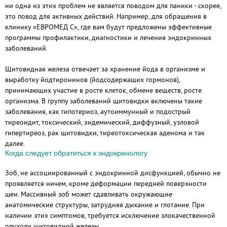
ни одна из этих проблем не является поводом для паники - скорее,
это повод для активных действий. Например, для обращения в
клинику «ЕВРОМЕД С», где вам будут предложены эффективные
программы профилактики, диагностики и лечения эндокринных
заболеваний.
Щитовидная железа отвечает за хранение йода в организме и
выработку йодтиронинов (йодсодержащих гормонов),
принимающих участие в росте клеток, обмене веществ, росте
организма. В группу заболеваний щитовидки включены такие
заболевания, как гипотериоз, аутоиммунный и подострый
тиреоидит, токсический, эндемический, диффузный, узловой
гипертиреоз, рак щитовидки, тиреотоксическая аденома и так
далее.
Когда следует обратиться к эндокринологу
Зоб, не ассоциированный с эндокринной дисфункцией, обычно не
проявляется ничем, кроме деформации передней поверхности
шеи. Массивный зоб может сдавливать окружающие
анатомические структуры, затрудняя дыхание и глотание. При
наличии этих симптомов, требуется исключение злокачественной
опухоли щитовидной железы.