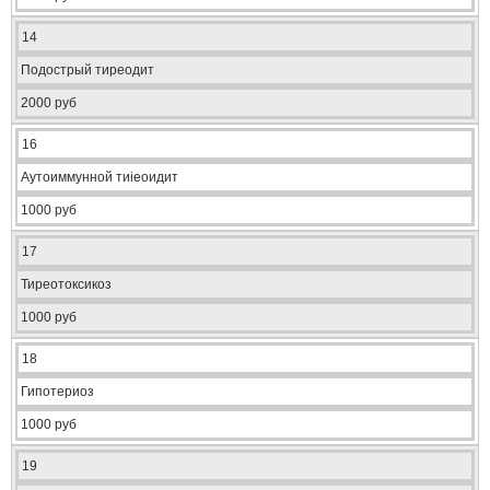
14
Подострый тиреодит
2000 руб
16
Аутоиммунной тиіеоидит
1000 руб
17
Тиреотоксикоз
1000 руб
18
Гипотериоз
1000 руб
19