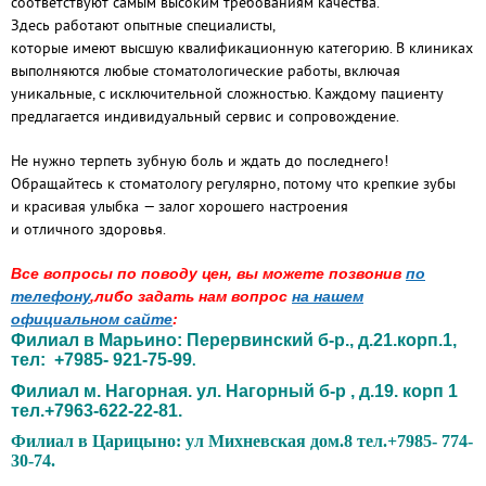
соответствуют самым высоким требованиям качества.
Здесь работают опытные специалисты,
которые имеют высшую квалификационную категорию. В клиниках
выполняются любые стоматологические работы, включая
уникальные, с исключительной сложностью. Каждому пациенту
предлагается индивидуальный сервис и сопровождение.
Не нужно терпеть зубную боль и ждать до последнего!
Обращайтесь к стоматологу регулярно, потому что крепкие зубы
и красивая улыбка — залог хорошего настроения
и отличного здоровья.
Все вопросы по поводу цен, вы можете позвонив
по
телефону
,либо задать нам вопрос
на нашем
официальном сайте
:
Филиал в Марьино: Перервинский б-р., д.21.корп.1,
тел: +7985- 921-75-99
.
Филиал м. Нагорная. ул. Нагорный б-р , д.19. корп 1
тел.+7963-622-22-81.
Филиал в Царицыно: ул Михневская дом.8 тел.+7985- 774-
30-74.