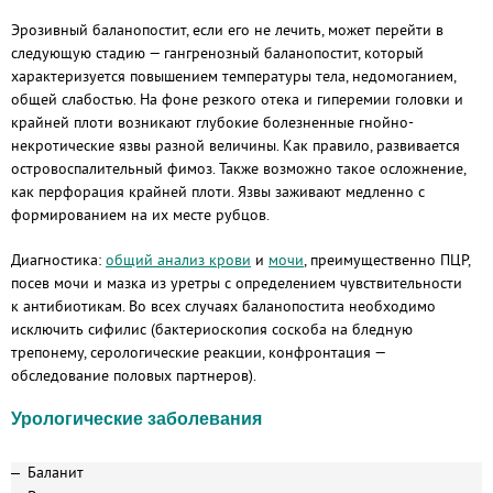
Эрозивный баланопостит, если его не лечить, может перейти в
следующую стадию — гангренозный баланопостит, который
характеризуется повышением температуры тела, недомоганием,
общей слабостью. На фоне резкого отека и гиперемии головки и
крайней плоти возникают глубокие болезненные гнойно-
некротические язвы разной величины. Как правило, развивается
островоспалительный фимоз. Также возможно такое осложнение,
как перфорация крайней плоти. Язвы заживают медленно с
формированием на их месте рубцов.
Диагностика:
общий анализ крови
и
мочи
, преимущественно ПЦР,
посев мочи и мазка из уретры с определением чувствительности
к антибиотикам. Во всех случаях баланопостита необходимо
исключить сифилис (бактериоскопия соскоба на бледную
трепонему, серологические реакции, конфронтация —
обследование половых партнеров).
Урологические заболевания
Баланит