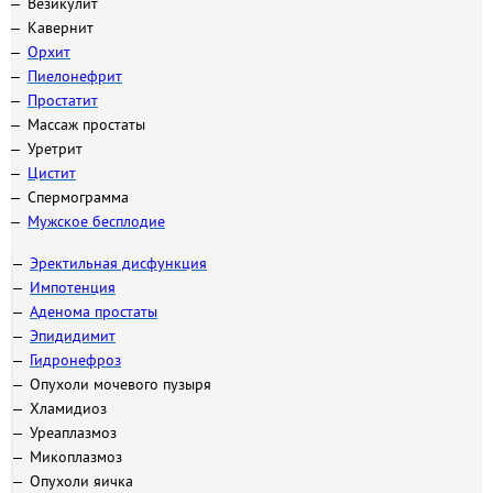
Везикулит
Кавернит
Орхит
Пиелонефрит
Простатит
Массаж простаты
Уретрит
Цистит
Спермограмма
Мужское бесплодие
Эректильная дисфункция
Импотенция
Аденома простаты
Эпидидимит
Гидронефроз
Опухоли мочевого пузыря
Хламидиоз
Уреаплазмоз
Микоплазмоз
Опухоли яичка