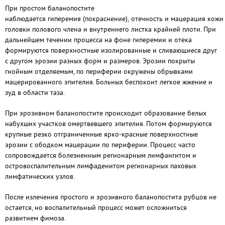
При простом баланопостите
наблюдается гиперемия (покраснение), отечность и мацерация кожи
головки полового члена и внутреннего листка крайней плоти. При
дальнейшем течении процесса на фоне гиперемии и отека
формируются поверхностные изолированные и сливающиеся друг
с другом эрозии разных форм и размеров. Эрозии покрыты
гнойным отделяемым, по периферии окружены обрывками
мацерированного эпителия. Больных беспокоит легкое жжение и
зуд в области таза.
При эрозивном баланопостите происходит образование белых
набухших участков омертвевшего эпителия. Потом формируются
крупные резко отграниченные ярко-красные поверхностные
эрозии с ободком мацерации по периферии. Процесс часто
сопровождается болезненным регионарным лимфангитом и
островоспалительным лимфаденитом регионарных паховых
лимфатических узлов.
После излечения простого и эрозивного баланопостита рубцов не
остается, но воспалительный процесс может осложниться
развитием фимоза.