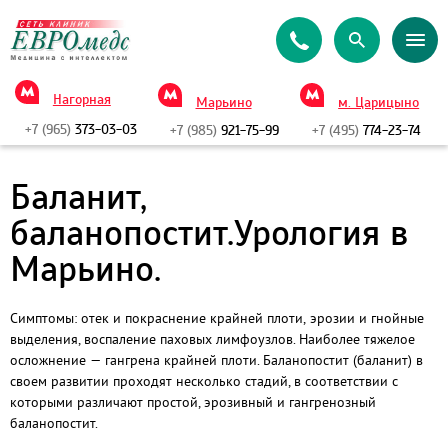
Нагорная
Марьино
м. Царицыно
+7 (965)
373-03-03
+7 (985)
921-75-99
+7 (495)
774-23-74
Баланит,
баланопостит.Урология в
Марьино.
Симптомы: отек и покраснение крайней плоти, эрозии и гнойные
выделения, воспаление паховых лимфоузлов. Наиболее тяжелое
осложнение — гангрена крайней плоти. Баланопостит (баланит) в
своем развитии проходят несколько стадий, в соответствии с
которыми различают простой, эрозивный и гангренозный
баланопостит.