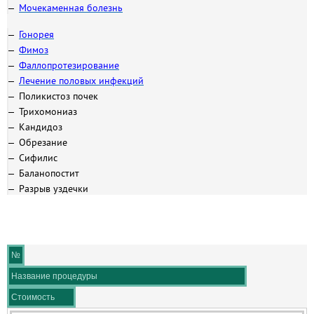
Мочекаменная болезнь
Гонорея
Фимоз
Фаллопротезирование
Лечение половых инфекций
Поликистоз почек
Трихомониаз
Кандидоз
Обрезание
Сифилис
Баланопостит
Разрыв уздечки
№
Название процедуры
Стоимость