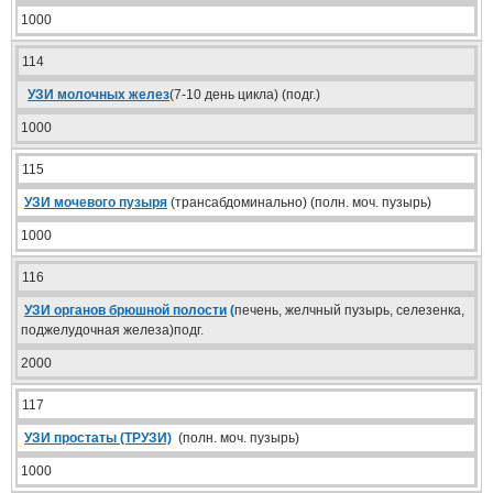
1000
114
УЗИ молочных желез
(7-10 день цикла) (подг.)
1000
115
УЗИ мочевого пузыря
(трансабдоминально) (полн. моч. пузырь)
1000
116
УЗИ органов брюшной полости
(
печень, желчный пузырь, селезенка,
поджелудочная железа)подг.
2000
117
УЗИ простаты (ТРУЗИ)
(полн. моч. пузырь)
1000