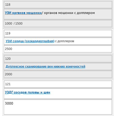
118
УЗИ органов мошонки
/ органов мошонки с допплером
1000 / 1500
119
УЗИ сердца (эхокардиография)
с допплером
2500
120
Дуплексное сканирование вен нижних конечностей
2000
121
УЗДГ сосудов головы и шеи
3000