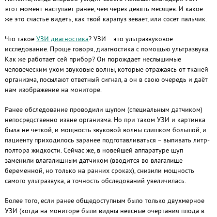
этот момент наступает ранее, чем через девять месяцев. И какое
же это счастье видеть, как твой карапуз зевает, или сосет пальчик.
Что такое
УЗИ диагностика
? УЗИ – это ультразвуковое
исследование. Проще говоря, диагностика с помощью ультразвука.
Как же работает сей прибор? Он порождает неслышимые
человеческим ухом звуковые волны, которые отражаясь от тканей
организма, посылают ответный сигнал, а он в свою очередь и даёт
нам изображение на мониторе.
Ранее обследование проводили щупом (специальным датчиком)
непосредственно извне организма. Но при таком УЗИ и картинка
была не четкой, и мощность звуковой волны слишком большой, и
пациенту приходилось заранее подготавливаться – выпивать литр-
полтора жидкости. Сейчас же, в новейшей аппаратуре щуп
заменили влагалищным датчиком (вводится во влагалище
беременной, но только на ранних сроках), снизили мощность
самого ультразвука, а точность обследований увеличилась.
Более того, если ранее общедоступным было только двухмерное
УЗИ (когда на мониторе были видны неясные очертания плода в