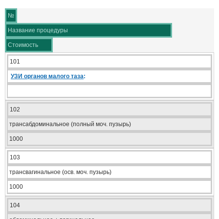
№
Название процедуры
Стоимость
101
УЗИ органов малого таза
:
102
трансабдоминальное (полный моч. пузырь)
1000
103
трансвагинальное (осв. моч. пузырь)
1000
104