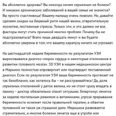
Вы абсолютно здоровы? Вы никогда ничем серьезным не болели?
И никаких хронических заболеваний в вашей семье не значится?
Вы просто счастливица! Вашему малышу очень повезло. Но, давайте
сделаем скидки на бешеный ритм нашей жизни, отвратительную
экологию, постоянные стрессы. Только эти, и это далеко не все,
факторы могут стать причиной многих проблем. Почему бы не
подстраховаться? Всего лишь двадцать минут и вы будете
абсолютно уверены в том, что вашему карапузу ничего не угрожает.
На шестнадцатой неделе беременности по результатам УЗИ
вырисовывался диагноз «порок сердца и некоторые отклонения в
развитии головного мозга». 3D УЗИ в нашем медицинском центре
в Марьино полностью опровергнет или подтвердит поставленный
диагноз. Если по результатам УЗИ ваша беременность протекает не
так безоблачно, как хотелось бы – не расстраивайтесь! Да, доля
серьезных отклонений у деток велика, но не стоит сразу впадать в
панику – доктор обязательно спасет ситуацию. Гипертонус лечится
за неделю постельным режимом и витаминами, угроза прерывания
беременности исчезнет после правильной терапии, а обвитие
пуповиной не такое уж страшное дело. Медицина развивается
стремительно, и многие болезни лечатся еще в утробе или