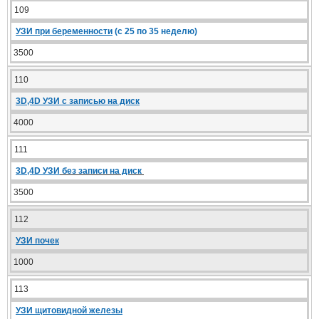
109
УЗИ при беременности
(с 25 по 35 неделю)
3500
110
3D,4D УЗИ с записью на диск
4000
111
3D,4D УЗИ
без записи на диск
3500
112
УЗИ почек
1000
113
УЗИ щитовидной железы