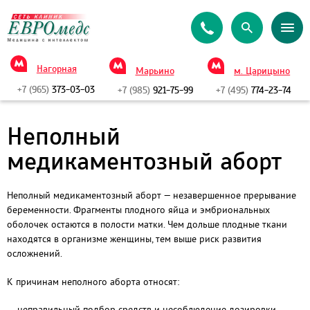
Нагорная
Марьино
м. Царицыно
+7 (965)
373-03-03
+7 (985)
921-75-99
+7 (495)
774-23-74
Неполный
медикаментозный аборт
Неполный медикаментозный аборт — незавершенное прерывание
беременности. Фрагменты плодного яйца и эмбриональных
оболочек остаются в полости матки. Чем дольше плодные ткани
находятся в организме женщины, тем выше риск развития
осложнений.
К причинам неполного аборта относят:
неправильный подбор средств и несоблюдение дозировки