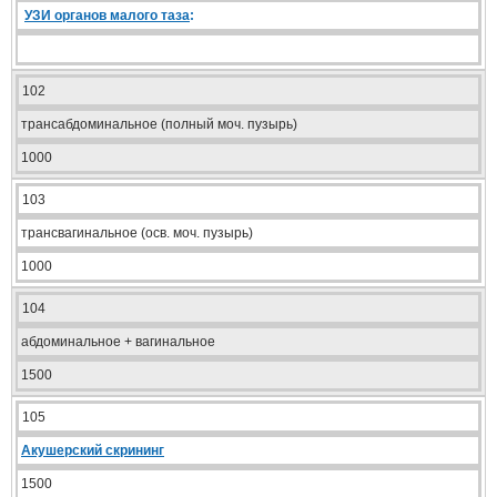
УЗИ органов малого таза
:
102
трансабдоминальное (полный моч. пузырь)
1000
103
трансвагинальное (осв. моч. пузырь)
1000
104
абдоминальное + вагинальное
1500
105
Акушерский скрининг
1500