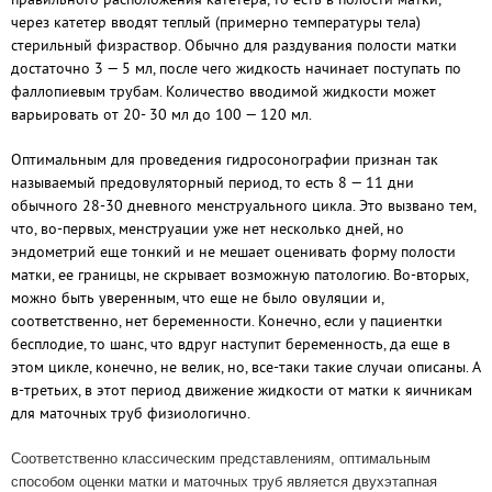
через катетер вводят теплый (примерно температуры тела)
стерильный физраствор. Обычно для раздувания полости матки
достаточно 3 — 5 мл, после чего жидкость начинает поступать по
фаллопиевым трубам. Количество вводимой жидкости может
варьировать от 20- 30 мл до 100 — 120 мл.
Оптимальным для проведения гидросонографии признан так
называемый предовуляторный период, то есть 8 — 11 дни
обычного 28-30 дневного менструального цикла. Это вызвано тем,
что, во-первых, менструации уже нет несколько дней, но
эндометрий еще тонкий и не мешает оценивать форму полости
матки, ее границы, не скрывает возможную патологию. Во-вторых,
можно быть уверенным, что еще не было овуляции и,
соответственно, нет беременности. Конечно, если у пациентки
бесплодие, то шанс, что вдруг наступит беременность, да еще в
этом цикле, конечно, не велик, но, все-таки такие случаи описаны. А
в-третьих, в этот период движение жидкости от матки к яичникам
для маточных труб физиологично.
Соответственно классическим представлениям, оптимальным
способом оценки матки и маточных труб является двухэтапная