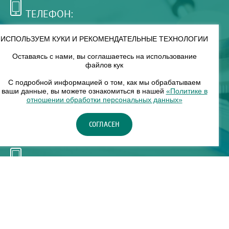
ТЕЛЕФОН:
+7 (495) 921-75-99
ИСПОЛЬЗУЕМ КУКИ И РЕКОМЕНДАТЕЛЬНЫЕ ТЕХНОЛОГИИ
Оставаясь с нами, вы соглашаетесь на использование
РЕЖИМ РАБОТЫ:
файлов кук
00
00
8
— 18
С подробной информацией о том, как мы обрабатываем
ваши данные, вы можете ознакомиться в нашей
«Политике в
отношении обработки персональных данных»
НАШ ФИЛИАЛ:
СОГЛАСЕН
Москва, м. Нагорное, Нагорный б-р, д. 19, кор. 1
ТЕЛЕФОН:
+7 (965) 373-03-03
© "ЕвромедС" Разработка сайта, фирменный стиль -
InterLabs
.
Политика в отношении обработки персональных данных
Карта сайта