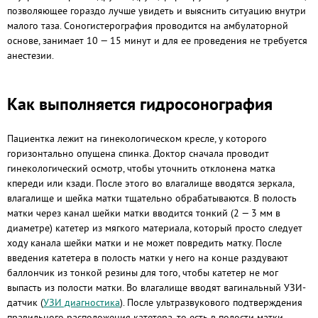
позволяющее гораздо лучше увидеть и выяснить ситуацию внутри
малого таза. Соногистерография проводится на амбулаторной
основе, занимает 10 — 15 минут и для ее проведения не требуется
анестезии.
Как выполняется гидросонография
Пациентка лежит на гинекологическом кресле, у которого
горизонтально опущена спинка. Доктор сначала проводит
гинекологический осмотр, чтобы уточнить отклонена матка
кпереди или кзади. После этого во влагалище вводятся зеркала,
влагалище и шейка матки тщательно обрабатываются. В полость
матки через канал шейки матки вводится тонкий (2 — 3 мм в
диаметре) катетер из мягкого материала, который просто следует
ходу канала шейки матки и не может повредить матку. После
введения катетера в полость матки у него на конце раздувают
баллончик из тонкой резины для того, чтобы катетер не мог
выпасть из полости матки. Во влагалище вводят вагинальный УЗИ-
датчик (
УЗИ диагностика
). После ультразвукового подтверждения
правильного расположения катетера, то есть в полости матки,