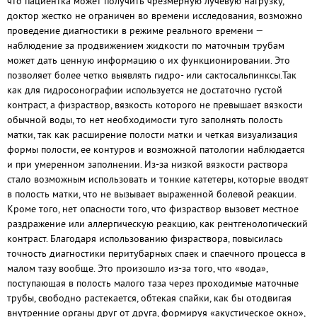
что пациентка может получить чрезмерную лучевую нагрузку,
доктор жестко не ограничен во времени исследования, возможно
проведение диагностики в режиме реального времени —
наблюдение за продвижением жидкости по маточным трубам
может дать ценную информацию о их функционировании. Это
позволяет более четко выявлять гидро- или сактосальпинксы.Так
как для гидросонографии используется не достаточно густой
контраст, а физраствор, вязкость которого не превышает вязкости
обычной воды, то нет необходимости туго заполнять полость
матки, так как расширение полости матки и четкая визуализация
формы полости, ее контуров и возможной патологии наблюдается
и при умеренном заполнении. Из-за низкой вязкости раствора
стало возможным использовать и тонкие катетеры, которые вводят
в полость матки, что не вызывает выраженной болевой реакции.
Кроме того, нет опасности того, что физраствор вызовет местное
раздражение или аллергическую реакцию, как рентгенологический
контраст. Благодаря использованию физраствора, повысилась
точность диагностики перитубарных спаек и спаечного процесса в
малом тазу вообще. Это произошло из-за того, что «вода»,
поступающая в полость малого таза через проходимые маточные
трубы, свободно растекается, обтекая спайки, как бы отодвигая
внутренние органы друг от друга, формируя «акустическое окно»,