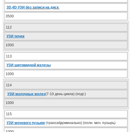
3D,4D УЗИ
без записи на диск
3500
112
УЗИ почек
1000
113
УЗИ щитовидной железы
1000
114
УЗИ молочных желез
(7-10 день цикла) (подг.)
1000
115
УЗИ мочевого пузыря
(трансабдоминально) (полн. моч. пузырь)
1000