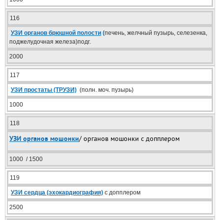
116
УЗИ органов брюшной полости
(
печень, желчный пузырь, селезенка,
поджелудочная железа)подг.
2000
117
УЗИ простаты (ТРУЗИ)
(полн. моч. пузырь)
1000
118
УЗИ органов мошонки
/ органов мошонки с допплером
1000 / 1500
119
УЗИ сердца (эхокардиография)
с допплером
2500