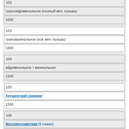
102
трансабдоминальное (полный моч. пузырь)
1000
103
трансвагинальное (осв. моч. пузырь)
1000
104
абдоминальное + вагинальное
1500
105
Акушерский скрининг
1500
106
Фолликулометрия
(1 сеанс)