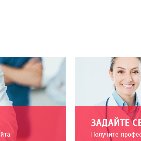
ЗАДАЙТЕ С
айта
Получите профе