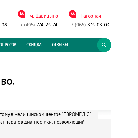
м. Царицыно
Нагорная
-08
+7 (495)
774-23-74
+7 (965)
373-03-03
ОПРОСОВ
СКИДКА
ОТЗЫВЫ
во.
этому в медицинском центре
"ЕВРОМЕД С"
 аппаратов диагностики, позволяющий