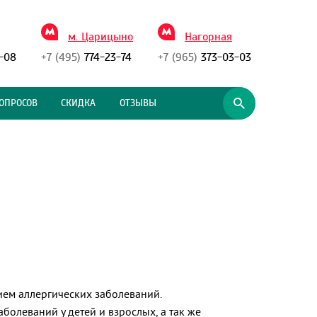
м. Царицыно
Нагорная
-08
+7 (495)
774-23-74
+7 (965)
373-03-03
ОПРОСОВ
СКИДКА
ОТЗЫВЫ
ием аллергических заболеваний.
олеваний у детей и взрослых, а так же