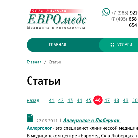
+7 (985)
921
+7 (495)
658
654
ГЛАВНАЯ
УСЛУГИ
Главная
/
Статьи
Статьи
46
назад
41
42
43
44
45
47
48
49
50
Аллерголог в Люберцах.
|
22.03.2011
Аллерголог
- это специалист клинической медици
В медицинском центре «Евромед С» в Люберцах пр