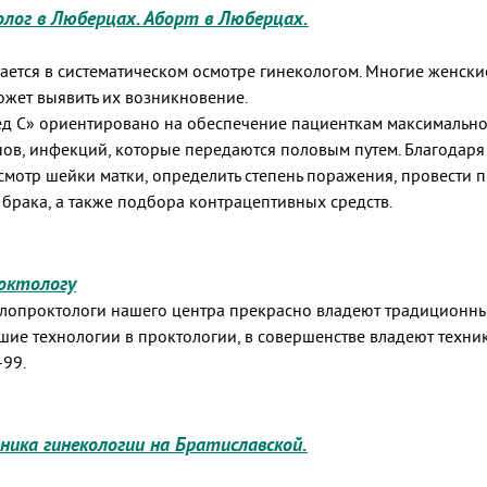
олог в Люберцах. Аборт в Люберцах.
ется в систематическом осмотре гинекологом. Многие женски
ожет выявить их возникновение.
д С» ориентировано на обеспечение пациенткам максимально
нов, инфекций, которые передаются половым путем. Благодар
смотр шейки матки, определить степень поражения, провести
брака, а также подбора контрацептивных средств.
октологу
олопроктологи нашего центра прекрасно владеют традиционн
йшие технологии в проктологии, в совершенстве владеют тех
-99.
ника гинекологии на Братиславской.