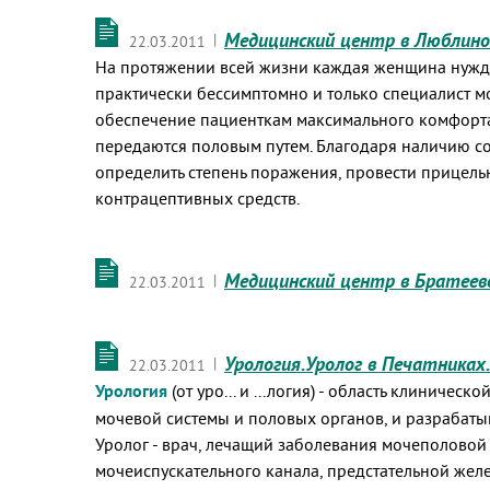
Медицинский центр в Люблино
|
22.03.2011
На протяжении всей жизни каждая женщина нужда
практически бессимптомно и только специалист 
обеспечение пациенткам максимального комфорта
передаются половым путем. Благодаря наличию с
определить степень поражения, провести прицель
контрацептивных средств.
Медицинский центр в Братеев
|
22.03.2011
Урология.Уролог в Печатниках
|
22.03.2011
Урология
(от уро... и ...логия) - область клини
мочевой системы и половых органов, и разрабат
Уролог - врач, лечащий заболевания мочеполовой 
мочеиспускательного канала, предстательной жел