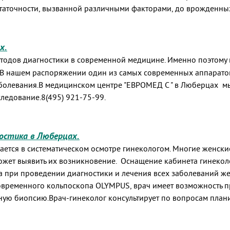
таточности, вызванной различными факторами, до врожденны
х.
етодов диагностики в современной медицине. Именно поэтому
. В нашем распоряжении один из самых современных аппарато
болевания.
В медицинском центре "ЕВРОМЕД С " в Люберцах м
ледование.8(495) 921-75-99.
ностика в Люберцах.
ется в систематическом осмотре гинекологом. Многие женски
может выявить их возникновение. Оснащение кабинета гинеко
 при проведении диагностики и лечения всех заболеваний же
овременного кольпоскопа OLYMPUS, врач имеет возможность п
ную биопсию.Врач-гинеколог консультирует по вопросам плани