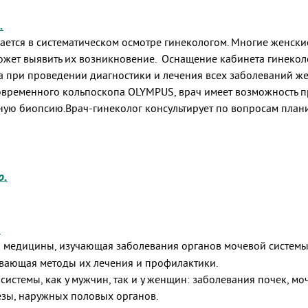
.
ется в систематическом осмотре гинекологом. Многие женски
может выявить их возникновение. Оснащение кабинета гинеко
 при проведении диагностики и лечения всех заболеваний же
овременного кольпоскопа OLYMPUS, врач имеет возможность п
ную биопсию.Врач-гинеколог консультирует по вопросам плани
о.
.
ческой медицины, изучающая заболевания органов мочевой систе
ывающая методы их лечения и профилактики.
системы, как у мужчин, так и у женщин: заболевания почек, мо
езы, наружных половых органов.