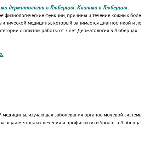
ика дерматологии в Люберцах. Клиника в Люберцах.
 её физиологические функции, причины и течение кожных болез
 клинической медицины, который занимается диагностикой и 
тегории с опытом работы от 7 лет. Дерматология в Люберцах.
о.
ческой медицины, изучающая заболевания органов мочевой систе
вающая методы их лечения и профилактики.Уролог в Люберцах.