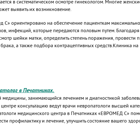
ется в систематическом осмотре гинекологом. Многие женски
ожет выявить их возникновение.
д С» ориентировано на обеспечение пациенткам максимально
нов, инфекций, которые передаются половым путем. Благодар
смотр шейки матки, определить степень поражения, провести
брака, а также подбора контрацептивных средств.Клиника на 
патолог в Печатниках.
й медицины, занимающийся лечением и диагностикой заболева
 центре консультацию ведут врачи невропатологи высшей кате
атологи медицинского центра в Печатниках «ЕВРОМЕД С» помог
сти профилактику и лечение, улучшить состояние вашего здор