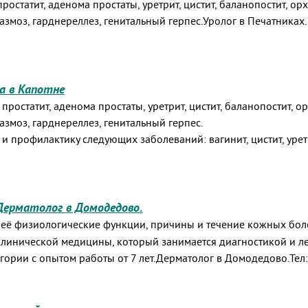
ростатит, аденома простаты, уретрит, цистит, баланопостит, о
змоз, гарднереллез, генитальный герпес.Уролог в Печатниках.
а в Капотне
ростатит, аденома простаты, уретрит, цистит, баланопостит, о
змоз, гарднереллез, генитальный герпес.
 профилактику следующих заболеваний: вагинит, цистит, уретри
Дерматолог в Домодедово.
, её физиологические функции, причины и течение кожных боле
 клинической медицины, который занимается диагностикой и 
ории с опытом работы от 7 лет.Дерматолог в Домодедово.Тел: