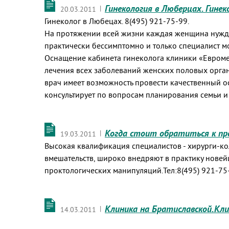
Гинекология в Люберцах. Гинек
|
20.03.2011
Гинеколог в Любецах. 8(495) 921-75-99.
На протяжении всей жизни каждая женщина нужда
практически бессимптомно и только специалист м
Оснащение кабинета гинеколога клиники «Евроме
лечения всех заболеваний женских половых орга
врач имеет возможность провести качественный о
консультирует по вопросам планирования семьи и 
Когда стоит обратиться к пр
|
19.03.2011
Высокая квалификация специалистов - хирурги-к
вмешательств, широко внедряют в практику нове
проктологических манипуляций.Тел:8(495) 921-75
Клиника на Братиславской.Кли
|
14.03.2011