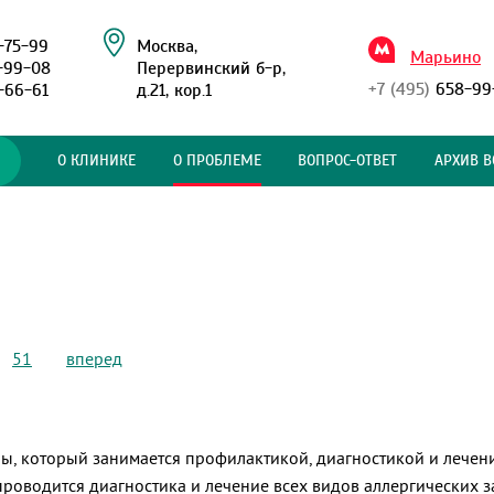
-75-99
Москва,
Марьино
-99-08
Перервинский б-р,
+7 (495)
658-99
-66-61
д.21, кор.1
О КЛИНИКЕ
О ПРОБЛЕМЕ
ВОПРОС-ОТВЕТ
АРХИВ В
51
вперед
ны, который занимается профилактикой, диагностикой и лечен
оводится диагностика и лечение всех видов аллергических заб