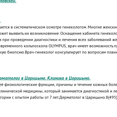
лавской.
.
ется в систематическом осмотре гинекологом. Многие женски
ожет выявить их возникновение. Оснащение кабинета гинекол
 при проведении диагностики и лечения всех заболеваний же
овременного кольпоскопа OLYMPUS, врач имеет возможность п
ную биопсию.Врач-гинеколог консультирует по вопросам плани
рматолог в Царицыно. Клиника в Царицыно.
 её физиологические функции, причины и течение кожных боле
 клинической медицины, который занимается диагностикой и 
ории с опытом работы от 7 лет.Дерматолог в Царицыно.8(495