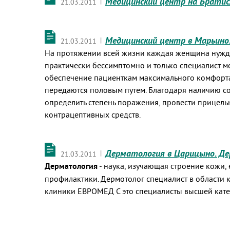
Медицинский центр на Братис
|
21.03.2011
Медицинский центр в Марьино
|
21.03.2011
На протяжении всей жизни каждая женщина нужда
практически бессимптомно и только специалист м
обеспечение пациенткам максимального комфорта
передаются половым путем. Благодаря наличию с
определить степень поражения, провести прицель
контрацептивных средств.
Дерматология в Царицыно. Де
|
21.03.2011
Дерматология
- наука, изучающая строение кожи,
профилактики. Дeрмотолог специалист в области
клиники ЕВРОМЕД С это специалисты высшей катег