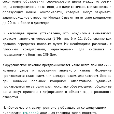
сосочковые образования серо-розового цвета между которыми
видна непораженная кожа, иногда в виде сосочков, сливающихся и
образующих целые конгломераты, которые могут закрывать
заднепроходное отверстие. Иногда бывают гигантские кондиломы
до 20 см и более в диаметре.
В настоящее время установлено, что кондиломы вызываются
вирусом папилломы человека (ВПЧ) типа 6 и 11.
Заболевание как
правило передается половым путем. Их необходимо различать с
плоскими кондиломами, характерными для сифилиса и
поражениями у больных СПИДом.
Хирургическое лечение предпринимается чаще всего при наличии
крупных узлов и поражении анального канала. Иссечение
производится скальпелем, или электроножом, или лазером. Иногда
при наличии больших кондилом оперативное удаление
производится не за один раз, поскольку образующиеся обширные
раны могут привести к деформации в области заднепроходного
отверстия.
Наиболее часто к врачу проктологу обращаются со следующими
диагнозами:
геморрой
, анальная трещина, запор, проктиты,