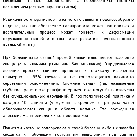
связывают начало заболевания с перенесенным гнойным
воспалением (острым парапроктитом)
.
Радикальное оперативное лечение откладывать нецелесообразно
надолго, так как обострение парапроктита может повториться и
воспалительный процесс может привести к деформации
окружающих тканей и в том числе развитию недостаточности
анальной мышцы.
При большинстве свищей прямой кишки выполняется иссечение
свища (с ушиванием раны или без ушивания).
Хирургическое
лечение простых свищей приводит к стойкому излечению
примерно в 95% случаев и не сопровождается какими-то
серьезными осложнениями. Сложные свищи (так называемые
глубокие транс- и экстрансфинктерные) тоже могут быть излечены
без функциональных нарушений.
В проктологической практике у
каждого 10 пациента (у мужчин в среднем в три раза чаще)
обнаруживаются свищи в области копчика. Это врожденная
аномалия – эпителиальный копчиковый ход.
Пациенты часто не подозревают о своей болезни, либо их жалобы
сводятся к небольшим постоянным выделениям над задним