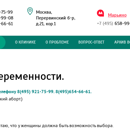
-75-99
Москва,
Марьино
-99-08
Перервинский б-р,
+7 (495)
658-99
-66-61
д.21, кор.1
О КЛИНИКЕ
О ПРОБЛЕМЕ
ВОПРОС-ОТВЕТ
АРХИВ В
еременности.
лефону 8(495) 921-75-99. 8(495)654-66-61.
кий аборт.)
читаю, что у женщины должна быть возможность выбора.