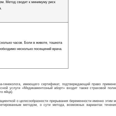
ем. Метод сводит к минимуму риск
а.
сколько часов. Боли в животе, тошнота
еобходимо несколько посещений врача.
-гинеколога, имеющего сертификат, подтверждающий право применен
сной услуги «Медикаментозный аборт» входит также страховой полис
о яйца).
пациенткой о целесообразности прерывания беременности именно этим м
етированным методом, о сути метода, возможных вариантах течени