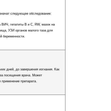
значат следующее обследование:
а ВИЧ, гепатиты В и С, RW, мазок на
ища, УЗИ органов малого таза для
й беременности.
ьких дней, до завершения изгнания. Как
ва посещения врача. Может
е применение препарата.