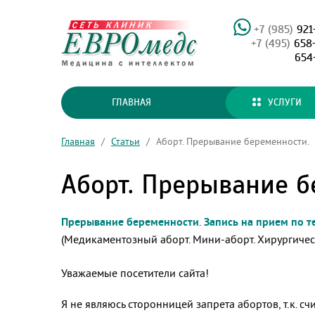
+7 (985)
921
+7 (495)
658
654
ГЛАВНАЯ
УСЛУГИ
Главная
/
Статьи
/
Аборт. Прерывание беременности.
Аборт. Прерывание б
Прерывание беременности
.
Запись на прием по те
(Медикаментозный аборт. Мини-аборт. Хирургичес
Уважаемые посетители сайта!
Я не являюсь сторонницей запрета абортов, т.к. с