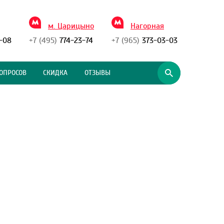
м. Царицыно
Нагорная
-08
+7 (495)
774-23-74
+7 (965)
373-03-03
ОПРОСОВ
СКИДКА
ОТЗЫВЫ