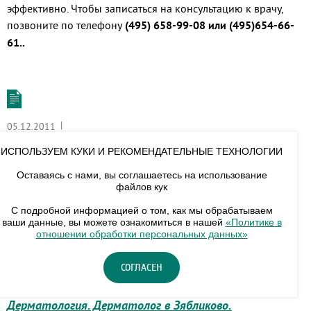
эффективно. Чтобы записаться на консультацию к врачу,
позвоните по телефону
(495) 658-99-08 или (495)654-66-
61..
|
05.12.2011
Клиника в Зябликово. Гинеколог в Зябликово.
ИСПОЛЬЗУЕМ КУКИ И РЕКОМЕНДАТЕЛЬНЫЕ ТЕХНОЛОГИИ
Гинeколог
- специалист в области клинической медицины,
Оставаясь с нами, вы соглашаетесь на использование
который занимается диагностикой, профилактикой и
файлов кук
лечением заболеваний женщин.Гинекология в Зябликово.
С подробной информацией о том, как мы обрабатываем
ваши данные, вы можете ознакомиться в нашей
«Политике в
отношении обработки персональных данных»
СОГЛАСЕН
|
05.12.2011
Дерматология. Дерматолог в Зябликово.