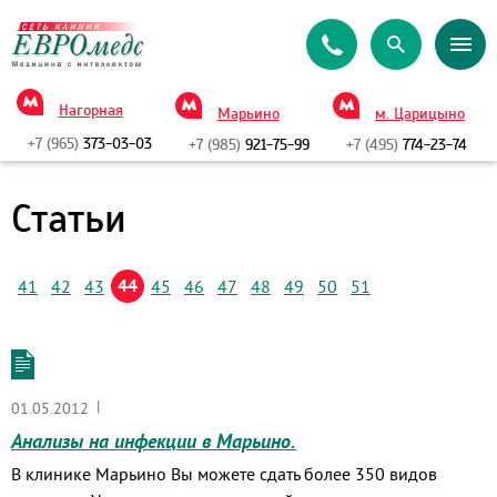
Нагорная
Марьино
м. Царицыно
+7 (965)
373-03-03
+7 (985)
921-75-99
+7 (495)
774-23-74
Статьи
44
41
42
43
45
46
47
48
49
50
51
|
01.05.2012
Анализы на инфекции в Марьино.
В клинике Марьино Вы можете сдать более 350 видов