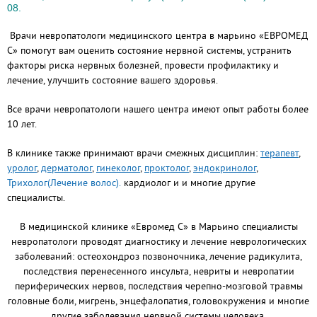
08.
Врачи невропатологи медицинского центра в марьино «ЕВРОМЕД
С» помогут вам оценить состояние нервной системы, устранить
факторы риска нервных болезней, провести профилактику и
лечение, улучшить состояние вашего здоровья.
Все врачи невропатологи нашего центра имеют опыт работы более
10 лет.
В клинике также принимают врачи смежных дисциплин:
терапевт
,
уролог
,
дерматолог
,
гинеколог
,
проктолог
,
эндокринолог
,
Трихолог(Лечение волос).
кардиолог и и многие другие
специалисты.
В медицинской клинике «Евромед С» в Марьино специалисты
невропатологи проводят диагностику и лечение неврологических
заболеваний: остеохондроз позвоночника, лечение радикулита,
последствия перенесенного инсульта, невриты и невропатии
периферических нервов, последствия черепно-мозговой травмы
головные боли, мигрень, энцефалопатия, головокружения и многие
другие заболевания нервной системы человека.