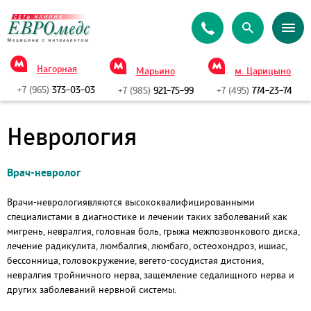
Нагорная
Марьино
м. Царицыно
+7 (965)
373-03-03
+7 (985)
921-75-99
+7 (495)
774-23-74
Неврология
Врач-невролог
Врачи-неврологи
являются высококвалифицированными
специалистами в диагностике и лечении таких заболеваний как
мигрень, невралгия, головная боль, грыжа межпозвонкового диска,
лечение радикулита, люмбалгия, люмбаго, остеохондроз, ишиас,
бессонница, головокружение,
вегето-сосудистая
дистония,
невралгия тройничного нерва, защемление седалищного нерва и
других заболеваний нервной системы.