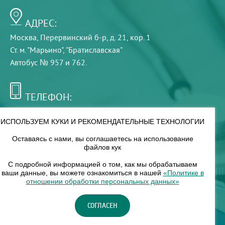
АДРЕС:
Москва, Перервинский б-р, д. 21, кор. 1
Ст. м. "Марьино", "Братиславская"
Автобус № 957 и 762.
ТЕЛЕФОН:
+7 (495) 921-75-99
ИСПОЛЬЗУЕМ КУКИ И РЕКОМЕНДАТЕЛЬНЫЕ ТЕХНОЛОГИИ
Оставаясь с нами, вы соглашаетесь на использование
РЕЖИМ РАБОТЫ:
файлов кук
00
00
8
— 18
С подробной информацией о том, как мы обрабатываем
ваши данные, вы можете ознакомиться в нашей
«Политике в
отношении обработки персональных данных»
НАШ ФИЛИАЛ:
СОГЛАСЕН
Москва, м. Нагорное, Нагорный б-р, д. 19, кор. 1