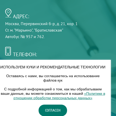
АДРЕС:
Москва, Перервинский б-р, д. 21, кор. 1
Ст. м. "Марьино", "Братиславская"
Автобус № 957 и 762.
ТЕЛЕФОН:
+7 (495) 921-75-99
ИСПОЛЬЗУЕМ КУКИ И РЕКОМЕНДАТЕЛЬНЫЕ ТЕХНОЛОГИИ
Оставаясь с нами, вы соглашаетесь на использование
РЕЖИМ РАБОТЫ:
файлов кук
00
00
8
— 18
С подробной информацией о том, как мы обрабатываем
ваши данные, вы можете ознакомиться в нашей
«Политике в
отношении обработки персональных данных»
НАШ ФИЛИАЛ:
СОГЛАСЕН
Москва, м. Нагорное, Нагорный б-р, д. 19, кор. 1