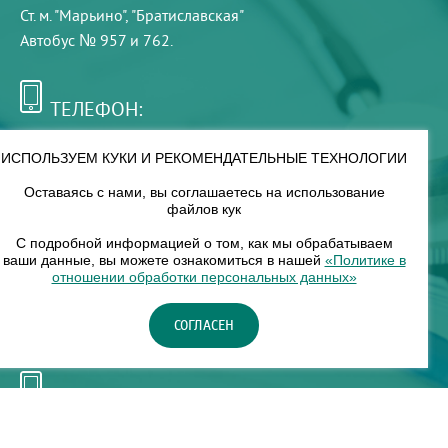
Ст. м. "Марьино", "Братиславская"
Автобус № 957 и 762.
ТЕЛЕФОН:
+7 (495) 921-75-99
ИСПОЛЬЗУЕМ КУКИ И РЕКОМЕНДАТЕЛЬНЫЕ ТЕХНОЛОГИИ
Оставаясь с нами, вы соглашаетесь на использование
РЕЖИМ РАБОТЫ:
файлов кук
00
00
8
— 18
С подробной информацией о том, как мы обрабатываем
ваши данные, вы можете ознакомиться в нашей
«Политике в
отношении обработки персональных данных»
НАШ ФИЛИАЛ:
СОГЛАСЕН
Москва, м. Нагорное, Нагорный б-р, д. 19, кор. 1
ТЕЛЕФОН:
+7 (965) 373-03-03