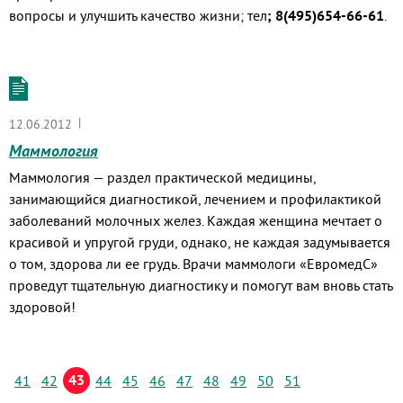
вопросы и улучшить качество жизни; тел
; 8(495)654-66-61
.
|
12.06.2012
Маммология
Маммология — раздел практической медицины,
занимающийся диагностикой, лечением и профилактикой
заболеваний молочных желез. Каждая женщина мечтает о
красивой и упругой груди, однако, не каждая задумывается
о том, здорова ли ее грудь. Врачи маммологи «ЕвромедС»
проведут тщательную диагностику и помогут вам вновь стать
здоровой!
43
41
42
44
45
46
47
48
49
50
51