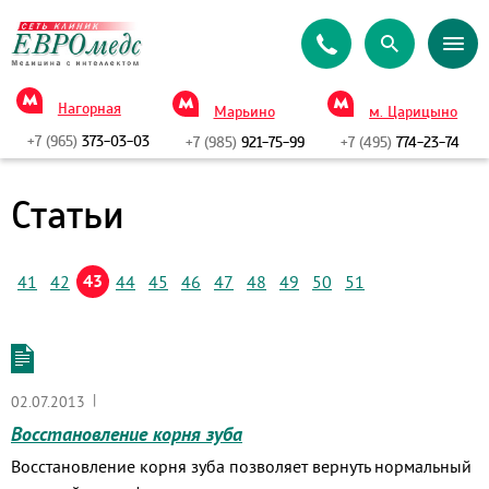
Нагорная
Марьино
м. Царицыно
+7 (965)
373-03-03
+7 (985)
921-75-99
+7 (495)
774-23-74
Статьи
43
41
42
44
45
46
47
48
49
50
51
|
02.07.2013
Восстановление корня зуба
Восстановление корня зуба позволяет вернуть нормальный