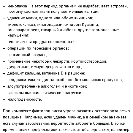
менопауза – в этот период организм не вырабатывает эстроген,
поэтому костная ткань получает меньше кальция;
удаление матки, одного или обоих яичников;
тиреотоксикоз, гипогонадизм, синдром Кушинга,
гиперпаратиреоз, сахарный диабет и другие гормональные
нарушения;
генетическая предрасположенность;
операции по пересадке органов;
пенсионный возраст;
применение некоторых лекарств: кортикостероидов,
диуретиков, иммунодепрессантов и пр.;
дефицит кальция, витамина D в рационе;
продолжительные диеты, особенно без молочных продуктов;
злоупотребление алкоголем и никотином;
слишком высокие физические нагрузки;
малоподвижность.
При комплексе факторов риска угроза развития остеопороза резко
повышена. Например, если удален яичник, а в семейном анамнезе
есть случаи заболевания, вероятность заболеть большая. В то же
время в целях профилактики также стоит обследоваться, например,