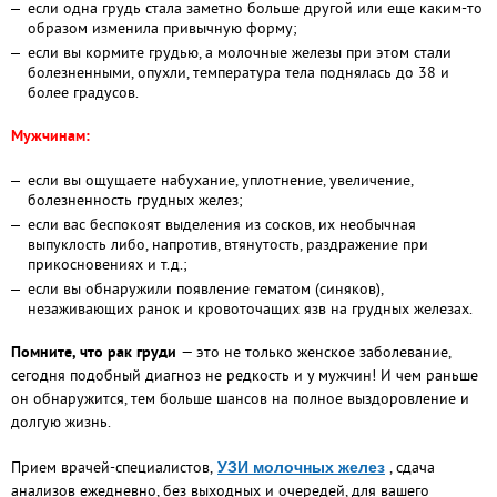
если одна грудь стала заметно больше другой или еще каким-то
образом изменила привычную форму;
если вы кормите грудью, а молочные железы при этом стали
болезненными, опухли, температура тела поднялась до 38 и
более градусов.
Мужчинам:
если вы ощущаете набухание, уплотнение, увеличение,
болезненность грудных желез;
если вас беспокоят выделения из сосков, их необычная
выпуклость либо, напротив, втянутость, раздражение при
прикосновениях и т.д.;
если вы обнаружили появление гематом (синяков),
незаживающих ранок и кровоточащих язв на грудных железах.
Помните, что рак груди
— это не только женское заболевание,
сегодня подобный диагноз не редкость и у мужчин! И чем раньше
он обнаружится, тем больше шансов на полное выздоровление и
долгую жизнь.
Прием врачей-специалистов,
, сдача
УЗИ молочных желез
анализов ежедневно, без выходных и очередей, для вашего