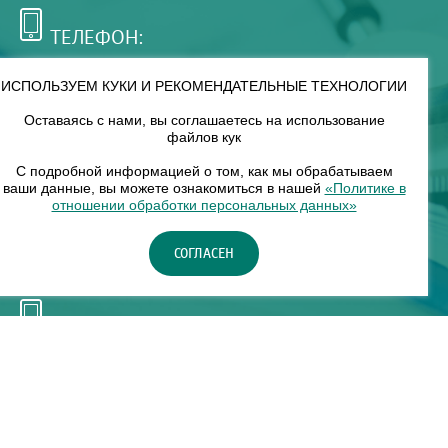
ТЕЛЕФОН:
+7 (495) 921-75-99
ИСПОЛЬЗУЕМ КУКИ И РЕКОМЕНДАТЕЛЬНЫЕ ТЕХНОЛОГИИ
Оставаясь с нами, вы соглашаетесь на использование
РЕЖИМ РАБОТЫ:
файлов кук
00
00
8
— 18
С подробной информацией о том, как мы обрабатываем
ваши данные, вы можете ознакомиться в нашей
«Политике в
отношении обработки персональных данных»
НАШ ФИЛИАЛ:
СОГЛАСЕН
Москва, м. Нагорное, Нагорный б-р, д. 19, кор. 1
ТЕЛЕФОН:
+7 (965) 373-03-03
© "ЕвромедС" Разработка сайта, фирменный стиль -
InterLabs
.
Политика в отношении обработки персональных данных