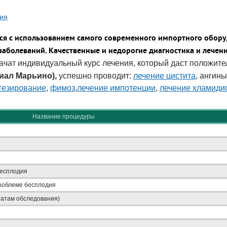
гия
ся с использованием самого современного импортного обору
аболеваний. Качественные и недорогие диагностика и лечен
чат индивидуальный курс лечения, который даст положите
иал Марьино),
успешно проводит:
лечение цистита
, ангин
тезирование
,
фимоз
,
лечение импотенции
,
лечение хламиди
Название процедуры
бесплодия
проблеме бесплодия
татам обследования)