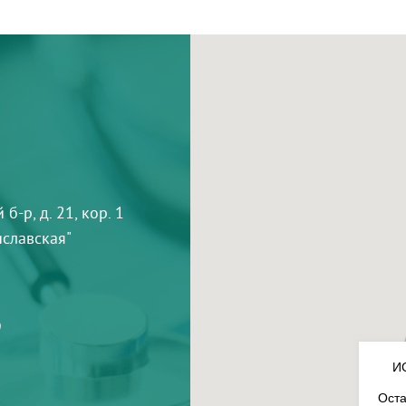
-р, д. 21, кор. 1
тиславская"
9
И
Оста