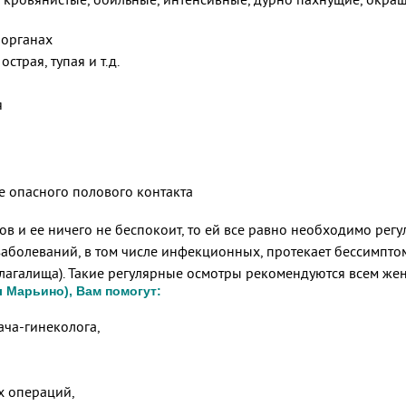
 органах
страя, тупая и т.д.
я
е опасного полового контакта
в и ее ничего не беспокоит, то ей все равно необходимо регу
аболеваний, в том числе инфекционных, протекает бессимптом
влагалища). Такие регулярные осмотры рекомендуются всем жен
 Марьино), Вам помогут:
ача-гинеколога,
х операций,