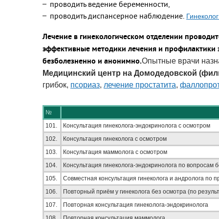
проводить ведение беременности,
проводить диспансерное наблюдение.
Гинеколо
Лечение в гинекологическом отделении проводит
эффективные методики лечения и профилактики з
безболезненно и анонимно.
Опытные врачи назна
Медицинский центр на Домодедовской
(фил
грибок,
псориаз
,
лечение простатита
,
фаллопро
№
101.
Консультация гинеколога-эндокринолога с осмотром
102.
Консультация гинеколога с осмотром
103.
Консультация маммолога с осмотром
104.
Консультация гинеколога-эндокринолога по вопросам 
105.
Совместная консультация гинеколога и андролога по 
106.
Повторный приём у гинеколога без осмотра (по резуль
107.
Повторная консультация гинеколога-эндокринолога
108.
Повторная консультация маммолога