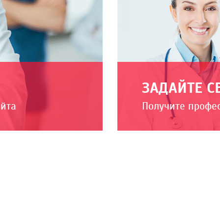
ЗАДАЙТЕ С
айта
Получите профе