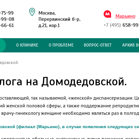
-75-99
Москва,
Марьино
-99-08
Перервинский б-р,
+7 (495)
658-99
-66-61
д.21, кор.1
О КЛИНИКЕ
О ПРОБЛЕМЕ
ВОПРОС-ОТВЕТ
АРХИВ В
едовской.
лога на Домодедовской.
оставляющей, так называемой, «женской» диспансеризации. Ц
ий женской половой сферы, а также поддержание репродукти
рачу-гинекологу женщине необходимо являться раз в полгода,
овской (филиал (Марьино), в случае появления следующих с
 кровянистые, обильные, интенсивные, дурно пахнущие, окра