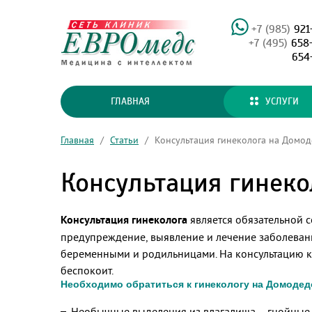
+7 (985)
921
+7 (495)
658
654
ГЛАВНАЯ
УСЛУГИ
Главная
/
Статьи
/
Консультация гинеколога на Домод
Консультация гинеко
Консультация гинеколога
является обязательной с
предупреждение, выявление и лечение заболеван
беременными и родильницами. На консультацию к в
беспокоит.
Необходимо обратиться к гинекологу на Домодед
Необычные выделения из влагалища – гнойные,