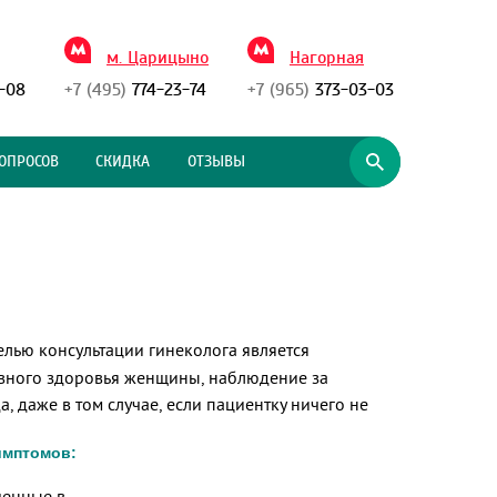
м. Царицыно
Нагорная
-08
+7 (495)
774-23-74
+7 (965)
373-03-03
ОПРОСОВ
СКИДКА
ОТЗЫВЫ
елью консультации гинеколога является
вного здоровья женщины, наблюдение за
 даже в том случае, если пациентку ничего не
имптомов:
шенные в