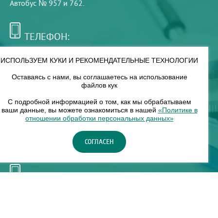
Автобус № 957 и 762.
ТЕЛЕФОН:
+7 (495) 921-75-99
ИСПОЛЬЗУЕМ КУКИ И РЕКОМЕНДАТЕЛЬНЫЕ ТЕХНОЛОГИИ
Оставаясь с нами, вы соглашаетесь на использование
РЕЖИМ РАБОТЫ:
файлов кук
00
00
8
— 18
С подробной информацией о том, как мы обрабатываем
ваши данные, вы можете ознакомиться в нашей
«Политике в
отношении обработки персональных данных»
НАШ ФИЛИАЛ:
СОГЛАСЕН
Москва, м. Нагорное, Нагорный б-р, д. 19, кор. 1
ТЕЛЕФОН:
+7 (965) 373-03-03
© "ЕвромедС" Разработка сайта, фирменный стиль -
InterLabs
.