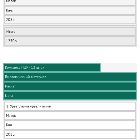
Мазок
Кач.
208р.
Итого
1250р
Комплекс ПЦР - 12 штук
Биологический материал
Расчёт
Цена
1. Уреаплазма уреалитикум
Мазок
Кач.
208р.