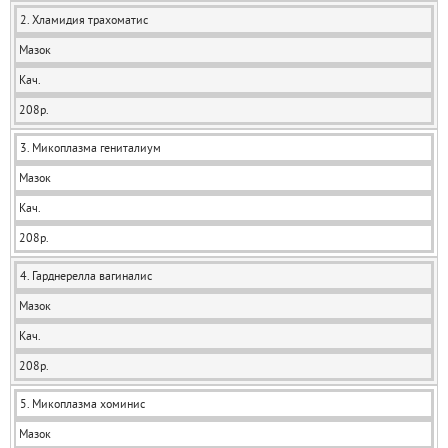
2. Хламидия трахоматис
Мазок
Кач.
208р.
3. Микоплазма гениталиум
Мазок
Кач.
208р.
4. Гарднерелла вагиналис
Мазок
Кач.
208р.
5. Микоплазма хоминис
Мазок