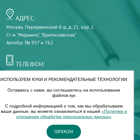
АДРЕС:
Москва, Перервинский б-р, д. 21, кор. 1
Ст. м. "Марьино", "Братиславская"
Автобус № 957 и 762.
ТЕЛЕФОН:
+7 (495) 921-75-99
ИСПОЛЬЗУЕМ КУКИ И РЕКОМЕНДАТЕЛЬНЫЕ ТЕХНОЛОГИИ
Оставаясь с нами, вы соглашаетесь на использование
РЕЖИМ РАБОТЫ:
файлов кук
00
00
8
— 18
С подробной информацией о том, как мы обрабатываем
ваши данные, вы можете ознакомиться в нашей
«Политике в
отношении обработки персональных данных»
НАШ ФИЛИАЛ:
СОГЛАСЕН
Москва, м. Нагорное, Нагорный б-р, д. 19, кор. 1