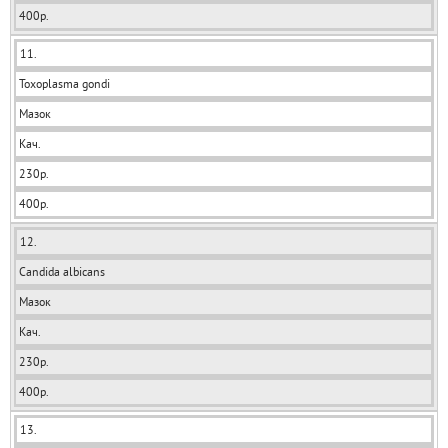
400р.
11.
Toxoplasma gondi
Мазок
Кач.
230р.
400р.
12.
Candida albicans
Мазок
Кач.
230р.
400р.
13.