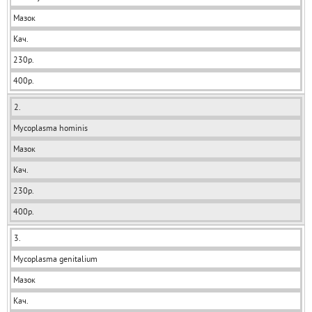
Мазок
Кач.
230р.
400р.
2.
Mycoplasma hominis
Мазок
Кач.
230р.
400р.
3.
Mycoplasma genitalium
Мазок
Кач.