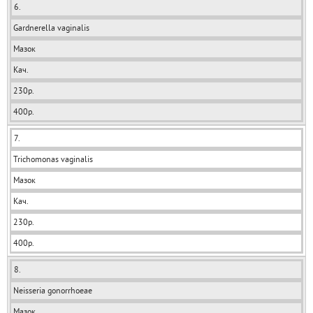
6.
Gardnerella vaginalis
Мазок
Кач.
230р.
400р.
7.
Trichomonas vaginalis
Мазок
Кач.
230р.
400р.
8.
Neisseria gonorrhoeae
Мазок