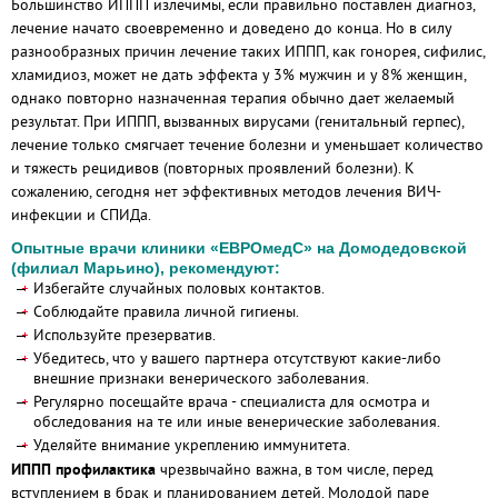
Большинство ИППП излечимы, если правильно поставлен диагноз,
лечение начато своевременно и доведено до конца. Но в силу
разнообразных причин лечение таких ИППП, как гонорея, сифилис,
хламидиоз, может не дать эффекта у 3% мужчин и у 8% женщин,
однако повторно назначенная терапия обычно дает желаемый
результат. При ИППП, вызванных вирусами (генитальный герпес),
лечение только смягчает течение болезни и уменьшает количество
и тяжесть рецидивов (повторных проявлений болезни). К
сожалению, сегодня нет эффективных методов лечения ВИЧ-
инфекции и СПИДа.
Опытные врачи клиники «ЕВРОмедС» на Домодедовской
(филиал Марьино), рекомендуют:
Избегайте случайных половых контактов.
Соблюдайте правила личной гигиены.
Используйте презерватив.
Убедитесь, что у вашего партнера отсутствуют какие-либо
внешние признаки венерического заболевания.
Регулярно посещайте врача - специалиста для осмотра и
обследования на те или иные венерические заболевания.
Уделяйте внимание укреплению иммунитета.
ИППП профилактика
чрезвычайно важна, в том числе, перед
вступлением в брак и планированием детей. Молодой паре