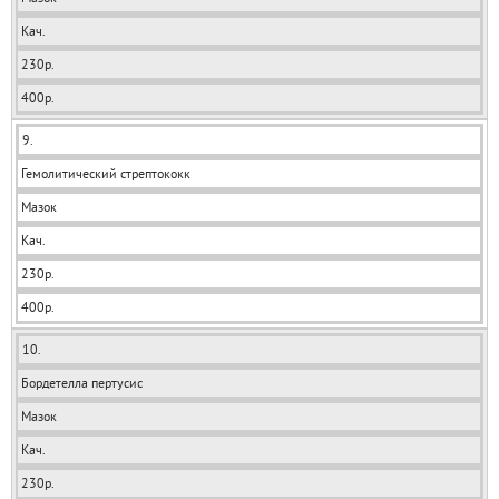
Кач.
230р.
400р.
9.
Гемолитический стрептококк
Мазок
Кач.
230р.
400р.
10.
Бордетелла пертусис
Мазок
Кач.
230р.