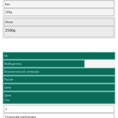
Кач.
208р.
Итого
2500р.
№
Возбудитель
Биологический материал
Расчёт
Цена
Цена
Cito
1.
Chlamydia trachomatis