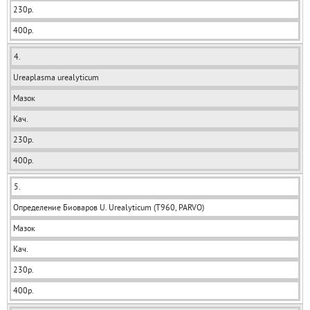
230р.
400р.
4.
Ureaplasma urealyticum
Мазок
Кач.
230р.
400р.
5.
Определение Биоваров U. Urealyticum (T960, PARVO)
Мазок
Кач.
230р.
400р.