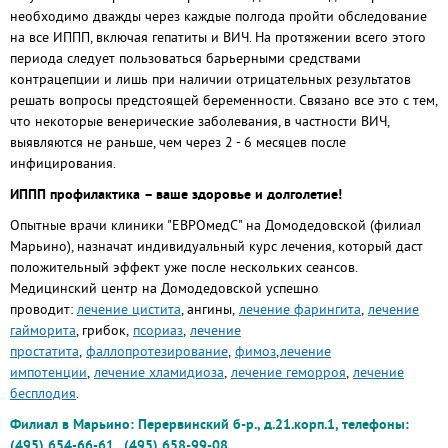
необходимо дважды через каждые полгода пройти обследование
на все ИППП, включая гепатиты и ВИЧ. На протяжении всего этого
периода следует пользоваться барьерными средствами
контрацепции и лишь при наличии отрицательных результатов
решать вопросы предстоящей беременности. Связано все это с тем,
что некоторые венерические заболевания, в частности ВИЧ,
выявляются не раньше, чем через 2 - 6 месяцев после
инфицирования.
ИППП профилактика – ваше здоровье и долголетие!
Опытные врачи клиники "ЕВРОмедС" на Домодедовской (филиал
Марьино), назначат индивидуальный курс лечения, который даст
положительный эффект уже после нескольких сеансов.
Медицинский центр на Домодедовской успешно
проводит:
лечение цистита
, ангины,
лечение фарингита
,
лечение
гайморита
, грибок,
псориаз
,
лечение
простатита
,
фаллопротезирование
,
фимоз
,
лечение
импотенции
,
лечение хламидиоза
,
лечение геморроя
,
лечение
бесплодия
.
Филиал в Марьино: Перервинский б-р., д.21.корп.1, телефоны:
(495) 654-66-61 , (495) 658-99-08