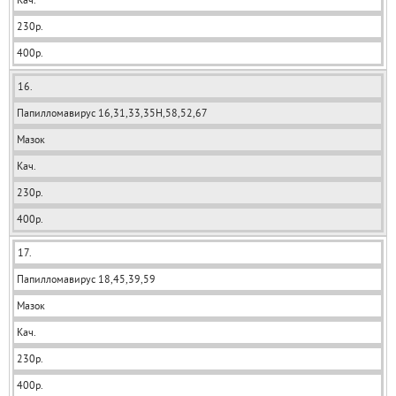
230р.
400р.
16.
Папилломавирус 16,31,33,35Н,58,52,67
Мазок
Кач.
230р.
400р.
17.
Папилломавирус 18,45,39,59
Мазок
Кач.
230р.
400р.