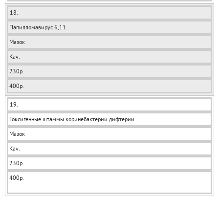
18.
Папилломавирус 6,11
Мазок
Кач.
230р.
400р.
19.
Токсигенные штаммы коринебактерии дифтерии
Мазок
Кач.
230р.
400р.