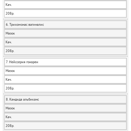
Кач.
208р.
6. Трихомонас вагиналис
Мазок
Кач.
208р.
7. Нейссерия гонореи
Мазок
Кач.
208р.
8. Кандида альбиканс
Мазок
Кач.
208р.