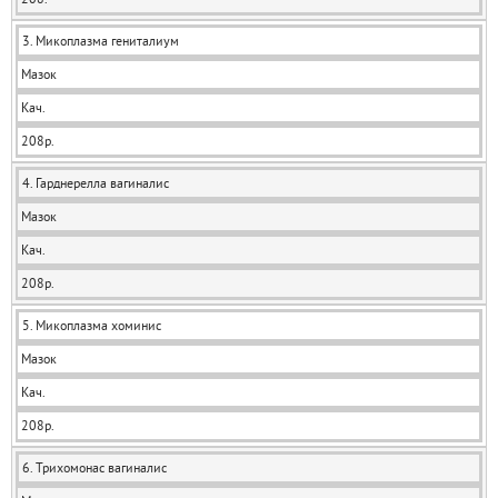
3. Микоплазма гениталиум
Мазок
Кач.
208р.
4. Гарднерелла вагиналис
Мазок
Кач.
208р.
5. Микоплазма хоминис
Мазок
Кач.
208р.
6. Трихомонас вагиналис