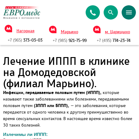
Нагорная
Марьино
м. Царицыно
+7 (965)
373-03-03
+7 (985)
921-75-99
+7 (495)
774-23-74
Лечение ИППП в клинике
на Домодедовской
(филиал Марьино).
Инфекции, передаваемые половым путем (ИППП),
которые
называют также заболеваниями или болезнями, передаваемыми
половым путем
(ЗППП или БППП),
— это заболевания, которые
передаются от одного человека к другому преимущественно во
время сексуальных контактов. В настоящее время известно более
30 таких болезней.
Излечимы ли ИППП: