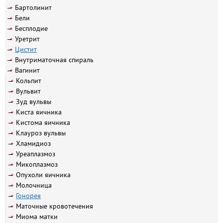
Бартолинит
Бели
Бесплодие
Уретрит
Цистит
Внутриматочная спираль
Вагинит
Кольпит
Вульвит
Зуд вульвы
Киста яичника
Кистома яичника
Клауроз вульвы
Хламидиоз
Уреаплазмоз
Микоплазмоз
Опухоли яичника
Молочница
Гонорея
Маточные кровотечения
Миома матки