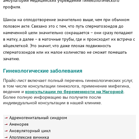
амбулатории медицинских учреждений гинекологического
профиля.
Шансы на оплодотворение значительно выше, чем при обычном
половом акте. Связано это с тем, что путь сперматозоидов до
намеченной цели значительно сокращается – они сразу попадают
в матку, а далее – в маточные трубы, где и происходит их встреча с
яйцеклеткой. Это значит, что даже плохая подвижность
сперматозоидов или их малое количество не сможет помешать
зачатию.
Гинекологические заболевания
Прайс-лист включает полный перечень гинекологических услуг,
в том числе консультации гинеколога, применение мифегина,
ведение и
консультации по беременности на Нагорной
.
Более полную информацию вы получите после
индивидуальной консультации в нашей клинике.
Адреногенитальный синдром
Аменорея
Ановуляторный цикл
Апоплексия яичника