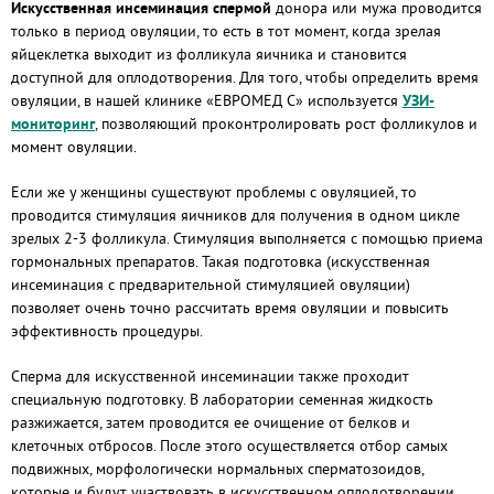
Искусственная инсеминация спермой
донора или мужа проводится
только в период овуляции, то есть в тот момент, когда зрелая
яйцеклетка выходит из фолликула яичника и становится
доступной для оплодотворения. Для того, чтобы определить время
овуляции, в нашей клинике «ЕВРОМЕД С» используется
УЗИ-
мониторинг
, позволяющий проконтролировать рост фолликулов и
момент овуляции.
Если же у женщины существуют проблемы с овуляцией, то
проводится стимуляция яичников для получения в одном цикле
зрелых 2-3 фолликула. Стимуляция выполняется с помощью приема
гормональных препаратов. Такая подготовка (искусственная
инсеминация с предварительной стимуляцией овуляции)
позволяет очень точно рассчитать время овуляции и повысить
эффективность процедуры.
Сперма для искусственной инсеминации также проходит
специальную подготовку. В лаборатории семенная жидкость
разжижается, затем проводится ее очищение от белков и
клеточных отбросов. После этого осуществляется отбор самых
подвижных, морфологически нормальных сперматозоидов,
которые и будут участвовать в искусственном оплодотворении.