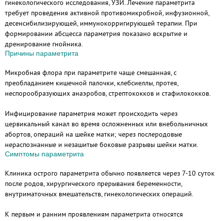
гинекологического исследования, УЗИ. Лечение параметрита
требует проведения активной противомикробной, инфузионной,
десенсибилизирующей, иммунокорригирующей терапии. При
формировании абсцесса параметрия показано вскрытие и
дренирование гнойника.
Причины параметрита
Микробная флора при параметрите чаще смешанная, с
преобладанием кишечной палочки, клебсиеллы, протея,
неспорообразующих анаэробов, стрептококков и стафилококков.
Инфицирование параметрия может происходить через
цервикальный канал во время осложненных или внебольничных
абортов, операций на шейке матки; через послеродовые
нераспознанные и незашитые боковые разрывы шейки матки.
Симптомы параметрита
Клиника острого параметрита обычно появляется через 7-10 суток
после родов, хирургического прерывания беременности,
внутриматочных вмешательств, гинекологических операций.
К первым и ранним проявлениям параметрита относятся