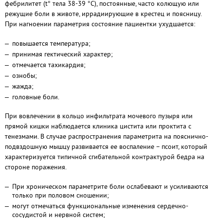
фебрилитет (t° тела 38-39 °С), постоянные, часто колющую или
режущие боли в животе, иррадиирующие в крестец и поясницу.
При нагноении параметрия состояние пациентки ухудшается:
повышается температура;
принимая гектический характер;
отмечается тахикардия;
ознобы;
жажда;
головные боли.
При вовлечении в кольцо инфильтрата мочевого пузыря или
прямой кишки наблюдается клиника цистита или проктита с
тенезмами. В случае распространения параметрита на пояснично-
подвздошную мышцу развивается ее воспаление – псоит, который
характеризуется типичной сгибательной контрактурой бедра на
стороне поражения.
При хроническом параметрите боли ослабевают и усиливаются
только при половом сношении;
могут отмечаться функциональные изменения сердечно-
сосудистой и нервной систем;