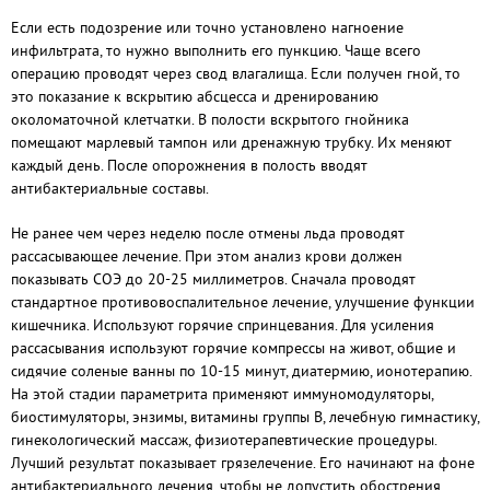
Если есть подозрение или точно установлено нагноение
инфильтрата, то нужно выполнить его пункцию. Чаще всего
операцию проводят через свод влагалища. Если получен гной, то
это показание к вскрытию абсцесса и дренированию
околоматочной клетчатки. В полости вскрытого гнойника
помещают марлевый тампон или дренажную трубку. Их меняют
каждый день. После опорожнения в полость вводят
антибактериальные составы.
Не ранее чем через неделю после отмены льда проводят
рассасывающее лечение. При этом анализ крови должен
показывать СОЭ до 20-25 миллиметров. Сначала проводят
стандартное противовоспалительное лечение, улучшение функции
кишечника. Используют горячие спринцевания. Для усиления
рассасывания используют горячие компрессы на живот, общие и
сидячие соленые ванны по 10-15 минут, диатермию, ионотерапию.
На этой стадии параметрита применяют иммуномодуляторы,
биостимуляторы, энзимы, витамины группы В, лечебную гимнастику,
гинекологический массаж, физиотерапевтические процедуры.
Лучший результат показывает грязелечение. Его начинают на фоне
антибактериального лечения, чтобы не допустить обострения