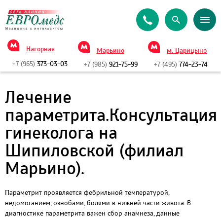
Нагорная
Марьино
м. Царицыно
+7 (965)
373-03-03
+7 (985)
921-75-99
+7 (495)
774-23-74
Лечение
параметрита.Консультация
гинеколога на
Шипиловской (филиал
Марьино).
Параметрит проявляется фебрильной температурой,
недомоганием, ознобами, болями в нижней части живота. В
диагностике параметрита важен сбор анамнеза, данные