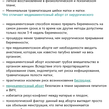
Легкое восстановление в физиологическом и психическом
плане;
Минимальная травматизация шейки матки и матки.
Что отличает медикаментозный аборт от хирургического
медикаментозным способом можно прервать беременность на
самом раннем сроке, в то время как другие методы допустимы
только после 3-4 недель беременности;
процедура менее травматична, чем хирургическое прерывание
беременности;
при медикаментозном аборте нет необходимости вводить
анестезию, которая, как известно пагубно влияет на весь
организм;
медикаментозный аборт исключает грубое вмешательство в
организм женщин. Вследствие этого предотвращается
образование спаек, эндометрита, нет риска инфицирования,
травматизации полости матки;
практически исключен риск возникновения
бесплодия
;
медикаментозный аборт
безопасен в плане заражения гепатитом
и ВИЧ;
избегается резус-конфликт между матерью и плодом;
психологический фактор: данный вид аборта выглядит просто
как обильная менструация, что легче воспринимается