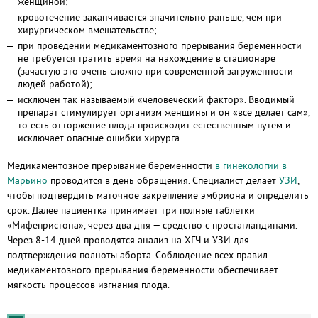
женщиной;
кровотечение заканчивается значительно раньше, чем при
хирургическом вмешательстве;
при проведении медикаментозного прерывания беременности
не требуется тратить время на нахождение в стационаре
(зачастую это очень сложно при современной загруженности
людей работой);
исключен так называемый «человеческий фактор». Вводимый
препарат стимулирует организм женщины и он «все делает сам»,
то есть отторжение плода происходит естественным путем и
исключает опасные ошибки хирурга.
Медикаментозное прерывание беременности
в гинекологии в
Марьино
проводится в день обращения. Специалист делает
УЗИ
,
чтобы подтвердить маточное закрепление эмбриона и определить
срок. Далее пациентка принимает три полные таблетки
«Мифепристона», через два дня — средство с простагландинами.
Через 8-14 дней проводятся анализ на ХГЧ и УЗИ для
подтверждения полноты аборта. Соблюдение всех правил
медикаментозного прерывания беременности обеспечивает
мягкость процессов изгнания плода.