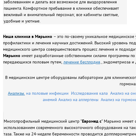
заболеваниям и делать все возможное для выздоровления
пациента. Комфортное пребывание в клинике обеспечивает
вежливый и внимательный персонал; все кабинеты светлые,
удобные и уютные.
Наша клиника в Марьино
– это по-своему уникальное медицинское 
профилактики и лечения научных достижений. Высокий уровень подго
медицинского центра совершенствовать процесс лечения и подходи
Марьино
имеет разработанные собственными силами программы п
передающихся половым путем,
лечение бесплодия
., эндометриоза и
В медицинском центре оборудованы лаборатории для клиническо
гормона
Анализы.
на половые инфекции
Исследования кала
Анализ на о
анемий
Анализ на аллергены
Анализ на гормон
Многопрофильный медицинский центр "
Евромед с
" Марьино имеет
использованием современного высокоточного оборудования на таких
таза. Также на 24-неделе беременности проводится допплерометри