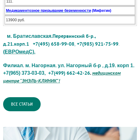
111.
Медикаментозное прерывание беременности
(Мифегин)
13900 руб.
Перервинский б-р.,
м. Братиславская.
д.21.корп.1
+7(495) 658-99-08
,
+7(985) 921-75-99
.
(ЕВРОмедС).
Филиал. м. Нагорная. ул. Нагорный б-р , д.19. корп 1.
(499) 662-42-26
.
медицинском
+7(965) 373-03-03, +7
центре "ЭНЭЛЬ-КЛИНИК"!
ВСЕ СТАТЬИ