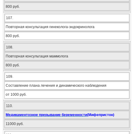
800 руб.
107.
Повторная консультация гинеколога-эндокринолога
800 руб.
108.
Повторная консультация маммолога
800 руб.
109.
Составление плана лечения и динамического наблюдения
от 1000 руб.
110.
Медикаментозное прерывание беременности
(Мифепристон)
11000 руб.