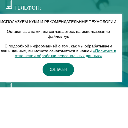
ТЕЛЕФОН:
+7 (495) 921-75-99
ИСПОЛЬЗУЕМ КУКИ И РЕКОМЕНДАТЕЛЬНЫЕ ТЕХНОЛОГИИ
Оставаясь с нами, вы соглашаетесь на использование
РЕЖИМ РАБОТЫ:
файлов кук
00
00
8
— 18
С подробной информацией о том, как мы обрабатываем
ваши данные, вы можете ознакомиться в нашей
«Политике в
отношении обработки персональных данных»
НАШ ФИЛИАЛ:
СОГЛАСЕН
Москва, м. Нагорное, Нагорный б-р, д. 19, кор. 1
ТЕЛЕФОН:
+7 (965) 373-03-03
© "ЕвромедС" Разработка сайта, фирменный стиль -
InterLabs
.
Политика в отношении обработки персональных данных
Карта сайта