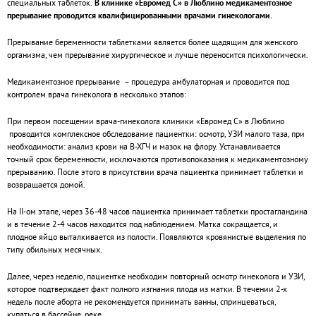
специальных таблеток.
В клинике «Евромед С» в Люблино медикаментозное
прерывание проводится квалифицированными врачами гинекологами.
Прерывание беременности таблетками является более щадящим для женского
организма, чем прерывание хирургическое и лучше переносится психологически.
Медикаментозное прерывание – процедура амбулаторная и проводится под
контролем врача гинеколога в несколько этапов:
При первом посещении врача-гинеколога клиники «Евромед С» в Люблино
проводится комплексное обследование пациентки: осмотр, УЗИ малого таза, при
необходимости: анализ крови на В-ХГЧ и мазок на флору. Устанавливается
точный срок беременности, исключаются противопоказания к медикаментозному
прерыванию. После этого в присутствии врача пациентка принимает таблетки и
возвращается домой.
На II-ом этапе, через 36-48 часов пациентка принимает таблетки простагландина
и в течение 2-4 часов находится под наблюдением. Матка сокращается, и
плодное яйцо выталкивается из полости. Появляются кровянистые выделения по
типу обильных месячных.
Далее, через неделю, пациентке необходим повторный осмотр гинеколога и УЗИ,
которое подтверждает факт полного изгнания плода из матки. В течении 2-х
недель после аборта не рекомендуется принимать ванны, спринцеваться,
купаться в бассейне, реке.