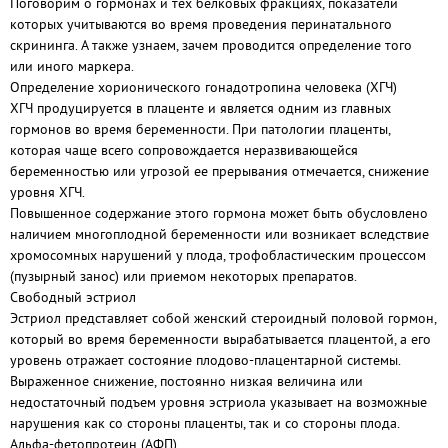
Поговорим о гормонах и тех белковых фракциях, показатели
которых учитываются во время проведения перинатального
скрининга. А также узнаем, зачем проводится определение того
или иного маркера.
Определение хорионического гонадотропина человека (ХГЧ)
ХГЧ продуцируется в плаценте и является одним из главных
гормонов во время беременности. При патологии плаценты,
которая чаще всего сопровождается неразвивающейся
беременностью или угрозой ее прерывания отмечается, снижение
уровня ХГЧ.
Повышенное содержание этого гормона может быть обусловлено
наличием многоплодной беременности или возникает вследствие
хромосомных нарушений у плода, трофобластическим процессом
(пузырный занос) или приемом некоторых препаратов.
Свободный эстриол
Эстриол представляет собой женский стероидный половой гормон,
который во время беременности вырабатывается плацентой, а его
уровень отражает состояние плодово-плацентарной системы.
Выраженное снижение, постоянно низкая величина или
недостаточный подъем уровня эстриола указывает на возможные
нарушения как со стороны плаценты, так и со стороны плода.
Альфа-фетопротеин (АФП)