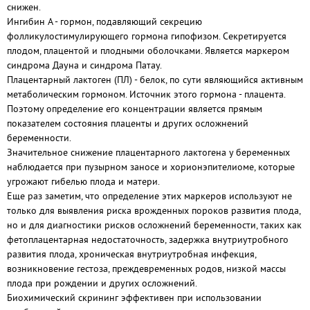
снижен.
Ингибин А - гормон, подавляющий секрецию
фолликулостимулирующего гормона гипофизом. Секретируется
плодом, плацентой и плодными оболочками. Является маркером
синдрома Дауна и синдрома Патау.
Плацентарный лактоген (ПЛ) - белок, по сути являющийся активным
метаболическим гормоном. Источник этого гормона - плацента.
Поэтому определение его концентрации является прямым
показателем состояния плаценты и других осложнений
беременности.
Значительное снижение плацентарного лактогена у беременных
наблюдается при пузырном заносе и хорионэпителиоме, которые
угрожают гибелью плода и матери.
Еще раз заметим, что определение этих маркеров используют не
только для выявления риска врожденных пороков развития плода,
но и для диагностики рисков осложнений беременности, таких как
фетоплацентарная недостаточность, задержка внутриутробного
развития плода, хроническая внутриутробная инфекция,
возникновение гестоза, преждевременных родов, низкой массы
плода при рождении и других осложнений.
Биохимический скрининг эффективен при использовании