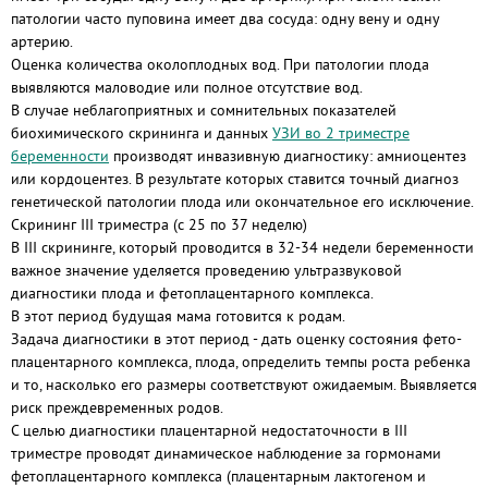
патологии часто пуповина имеет два сосуда: одну вену и одну
артерию.
Оценка количества околоплодных вод. При патологии плода
выявляются маловодие или полное отсутствие вод.
В случае неблагоприятных и сомнительных показателей
биохимического скрининга и данных
УЗИ во 2 триместре
беременности
производят инвазивную диагностику: амниоцентез
или кордоцентез. В результате которых ставится точный диагноз
генетической патологии плода или окончательное его исключение.
Скрининг III триместра (с 25 по 37 неделю)
В III скрининге, который проводится в 32-34 недели беременности
важное значение уделяется проведению ультразвуковой
диагностики плода и фетоплацентарного комплекса.
В этот период будущая мама готовится к родам.
Задача диагностики в этот период - дать оценку состояния фето-
плацентарного комплекса, плода, определить темпы роста ребенка
и то, насколько его размеры соответствуют ожидаемым. Выявляется
риск преждевременных родов.
С целью диагностики плацентарной недостаточности в III
триместре проводят динамическое наблюдение за гормонами
фетоплацентарного комплекса (плацентарным лактогеном и