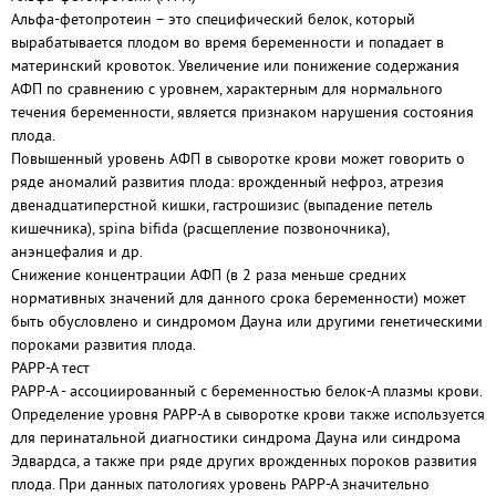
Альфа-фетопротеин – это специфический белок, который
вырабатывается плодом во время беременности и попадает в
материнский кровоток. Увеличение или понижение содержания
АФП по сравнению с уровнем, характерным для нормального
течения беременности, является признаком нарушения состояния
плода.
Повышенный уровень АФП в сыворотке крови может говорить о
ряде аномалий развития плода: врожденный нефроз, атрезия
двенадцатиперстной кишки, гастрошизис (выпадение петель
кишечника), spina bifida (расщепление позвоночника),
анэнцефалия и др.
Снижение концентрации АФП (в 2 раза меньше средних
нормативных значений для данного срока беременности) может
быть обусловлено и синдромом Дауна или другими генетическими
пороками развития плода.
РАРР-А тест
РАРР-А - ассоциированный с беременностью белок-А плазмы крови.
Определение уровня РАРР-А в сыворотке крови также используется
для перинатальной диагностики синдрома Дауна или синдрома
Эдвардса, а также при ряде других врожденных пороков развития
плода. При данных патологиях уровень РАРР-А значительно