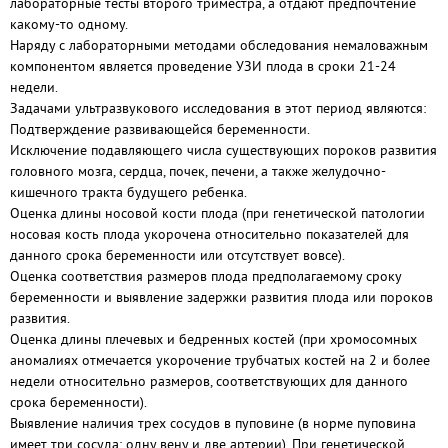
лабораторные тесты второго триместра, а отдают предпочтение
какому-то одному.
Наряду с лабораторными методами обследования немаловажным
компонентом является проведение УЗИ плода в сроки 21-24
недели.
Задачами ультразвукового исследования в этот период являются:
Подтверждение развивающейся беременности.
Исключение подавляющего числа существующих пороков развития
головного мозга, сердца, почек, печени, а также желудочно-
кишечного тракта будущего ребенка.
Оценка длины носовой кости плода (при генетической патологии
носовая кость плода укорочена относительно показателей для
данного срока беременности или отсутствует вовсе).
Оценка соответствия размеров плода предполагаемому сроку
беременности и выявление задержки развития плода или пороков
развития.
Оценка длины плечевых и бедренных костей (при хромосомных
аномалиях отмечается укорочение трубчатых костей на 2 и более
недели относительно размеров, соответствующих для данного
срока беременности).
Выявление наличия трех сосудов в пуповине (в норме пуповина
имеет три сосуда: одну вену и две артерии). При генетической