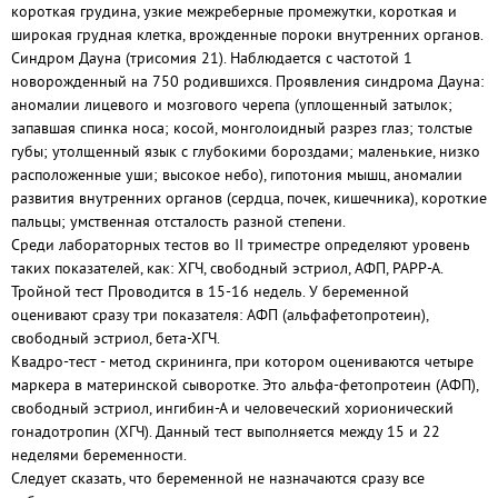
короткая грудина, узкие межреберные промежутки, короткая и
широкая грудная клетка, врожденные пороки внутренних органов.
Синдром Дауна (трисомия 21). Наблюдается с частотой 1
новорожденный на 750 родившихся. Проявления синдрома Дауна:
аномалии лицевого и мозгового черепа (уплощенный затылок;
запавшая спинка носа; косой, монголоидный разрез глаз; толстые
губы; утолщенный язык с глубокими бороздами; маленькие, низко
расположенные уши; высокое небо), гипотония мышц, аномалии
развития внутренних органов (сердца, почек, кишечника), короткие
пальцы; умственная отсталость разной степени.
Среди лабораторных тестов во II триместре определяют уровень
таких показателей, как: ХГЧ, свободный эстриол, АФП, РАРР-А.
Тройной тест Проводится в 15-16 недель. У беременной
оценивают сразу три показателя: АФП (альфафетопротеин),
свободный эстриол, бета-ХГЧ.
Квадро-тест - метод скрининга, при котором оцениваются четыре
маркера в материнской сыворотке. Это альфа-фетопротеин (АФП),
свободный эстриол, ингибин-А и человеческий хорионический
гонадотропин (ХГЧ). Данный тест выполняется между 15 и 22
неделями беременности.
Следует сказать, что беременной не назначаются сразу все