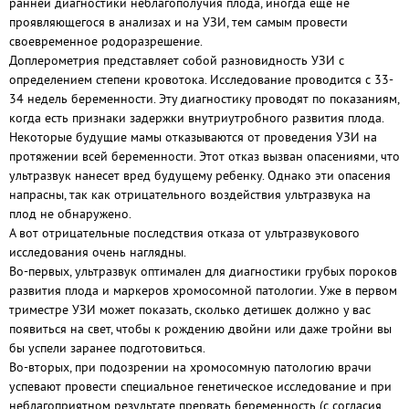
ранней диагностики неблагополучия плода, иногда еще не
проявляющегося в анализах и на УЗИ, тем самым провести
своевременное родоразрешение.
Доплерометрия представляет собой разновидность УЗИ с
определением степени кровотока. Исследование проводится с 33-
34 недель беременности. Эту диагностику проводят по показаниям,
когда есть признаки задержки внутриутробного развития плода.
Некоторые будущие мамы отказываются от проведения УЗИ на
протяжении всей беременности. Этот отказ вызван опасениями, что
ультразвук нанесет вред будущему ребенку. Однако эти опасения
напрасны, так как отрицательного воздействия ультразвука на
плод не обнаружено.
А вот отрицательные последствия отказа от ультразвукового
исследования очень наглядны.
Во-первых, ультразвук оптимален для диагностики грубых пороков
развития плода и маркеров хромосомной патологии. Уже в первом
триместре УЗИ может показать, сколько детишек должно у вас
появиться на свет, чтобы к рождению двойни или даже тройни вы
бы успели заранее подготовиться.
Во-вторых, при подозрении на хромосомную патологию врачи
успевают провести специальное генетическое исследование и при
неблагоприятном результате прервать беременность (с согласия