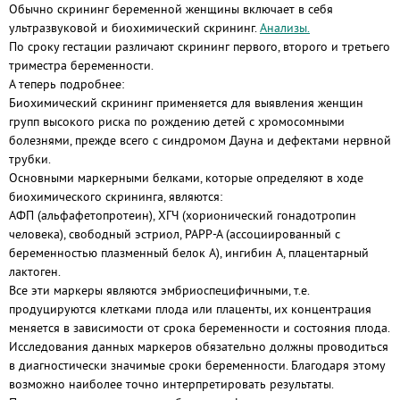
Обычно скрининг беременной женщины включает в себя
ультразвуковой и биохимический скрининг.
Анализы.
По сроку гестации различают скрининг первого, второго и третьего
триместра беременности.
А теперь подробнее:
Биохимический скрининг применяется для выявления женщин
групп высокого риска по рождению детей с хромосомными
болезнями, прежде всего с синдромом Дауна и дефектами нервной
трубки.
Основными маркерными белками, которые определяют в ходе
биохимического скрининга, являются:
АФП (альфафетопротеин), ХГЧ (хорионический гонадотропин
человека), свободный эстриол, РАРР-А (ассоциированный с
беременностью плазменный белок А), ингибин А, плацентарный
лактоген.
Все эти маркеры являются эмбриоспецифичными, т.е.
продуцируются клетками плода или плаценты, их концентрация
меняется в зависимости от срока беременности и состояния плода.
Исследования данных маркеров обязательно должны проводиться
в диагностически значимые сроки беременности. Благодаря этому
возможно наиболее точно интерпретировать результаты.