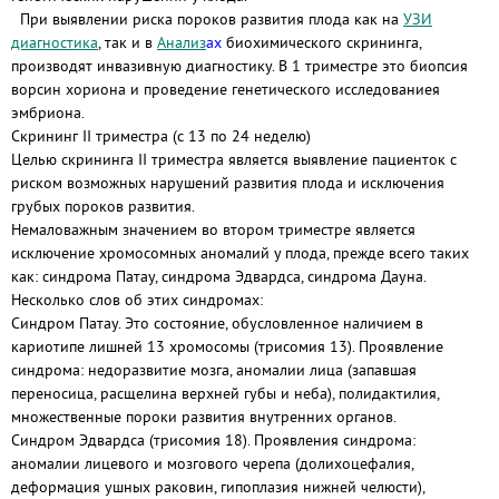
При выявлении риска пороков развития плода как на
УЗИ
диагностика
, так и в
Анализ
ах
биохимического скрининга,
производят инвазивную диагностику. В 1 триместре это биопсия
ворсин хориона и проведение генетического исследованиея
эмбриона.
Скрининг II триместра (с 13 по 24 неделю)
Целью скрининга II триместра является выявление пациенток с
риском возможных нарушений развития плода и исключения
грубых пороков развития.
Немаловажным значением во втором триместре является
исключение хромосомных аномалий у плода, прежде всего таких
как: синдрома Патау, синдрома Эдвардса, синдрома Дауна.
Несколько слов об этих синдромах:
Синдром Патау. Это состояние, обусловленное наличием в
кариотипе лишней 13 хромосомы (трисомия 13). Проявление
синдрома: недоразвитие мозга, аномалии лица (запавшая
переносица, расщелина верхней губы и неба), полидактилия,
множественные пороки развития внутренних органов.
Синдром Эдвардса (трисомия 18). Проявления синдрома:
аномалии лицевого и мозгового черепа (долихоцефалия,
деформация ушных раковин, гипоплазия нижней челюсти),