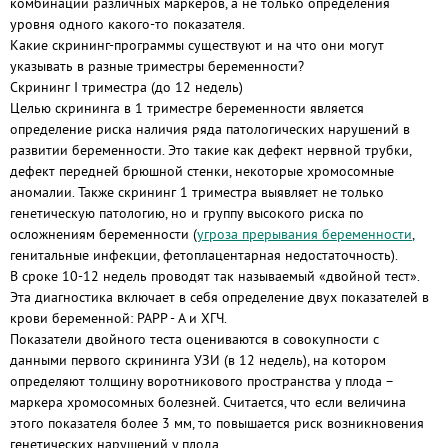
комбинаций различных маркеров, а не только определения
уровня одного какого-то показателя.
Какие скрининг-программы существуют и на что они могут
указывать в разные триместры беременности?
Скрининг I триместра (до 12 недель)
Целью скрининга в 1 триместре беременности является
определение риска наличия ряда патологических нарушений в
развитии беременности. Это такие как дефект нервной трубки,
дефект передней брюшной стенки, некоторые хромосомные
аномалии. Также скрининг 1 триместра выявляет не только
генетическую патологию, но и группу высокого риска по
осложнениям беременности (
угроза прерывания беременности
,
генитальные инфекции, фетоплацентарная недостаточность).
В сроке 10-12 недель проводят так называемый «двойной тест».
Эта диагностика включает в себя определение двух показателей в
крови беременной: РАРР - А и ХГЧ.
Показатели двойного теста оцениваются в совокупности с
данными первого скрининга УЗИ (в 12 недель), на котором
определяют толщину воротникового пространства у плода –
маркера хромосомных болезней. Считается, что если величина
этого показателя более 3 мм, то повышается риск возникновения
генетических нарушений у плода.