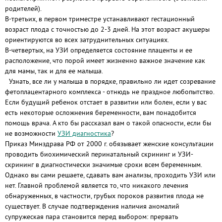
родителей).
В-третьих, в первом триместре устанавливают гестационный
возраст плода с точностью до 2-3 дней. На этот возраст акушеры
ориентируются во всех затруднительных ситуациях.
В-четвертых, на УЗИ определяется состояние плаценты и ее
расположение, что порой имеет жизненно важное значение как
для мамы, так и для ее малыша.
Узнать, все ли у малыша в порядке, правильно ли идет созревание
фетоплацентарного комплекса - отнюдь не праздное любопытство.
Если будущий ребенок отстает в развитии или болен, если у вас
есть некоторые осложнения беременности, вам понадобится
помощь врача. А кто бы рассказал вам о такой опасности, если бы
не возможности
УЗИ диагностика
?
Приказ Минздрава РФ от 2000 г. обязывает женские консультации
проводить биохимический перинатальный скрининг и УЗИ-
скрининг в диагностически значимые сроки всем беременным.
Однако вы сами решаете, сдавать вам анализы, проходить УЗИ или
нет. Главной проблемой является то, что никакого лечения
обнаруженных, в частности, грубых пороков развития плода не
существует. В случае подтверждения наличия аномалий
супружеская пара становится перед выбором: прервать