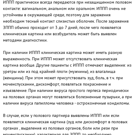
ИППП практически всегда передаются при незащищенном половом
контакте: вагинальном, анальном или оральном. ИППП очень не
устойчивы в окружающей среде, поэтому для заражения
необходим тесный контакт слизистых оболочек. После заражения
ЗППП обычно проходит от 3 до 7 дней, после чего появляется
клиническая картина или возбудитель может быть выявлен
методами диагностики.
При наличии ИППП клиническая картина может иметь разную
выраженность. При ИППП может отсутствовать клиническая
картина вообще. Другие пациенты с ИППП отмечают выделения: из
уретры или из под крайней плоти (мужчины), из влагалища
(женщины). При этом может присутствовать зуд, боль, в т.ч. при
мочеиспускании, дискомфорт, появляться покраснение и
изъязвление. При наличии вируса простого герпеса периодически
на половых органах могут появляться болезненные пузырьки, а при
наличии вируса папилломы человека - остроконечные кондиломы.
В случае, если у полового партнера выявлены ИППП или если
появляется клиническая картина (зуд или дискомфорт в половых
органах , выделения из половых органов, боли или рези при
мочеиспускании), характерная для ЗППП, то необходимо