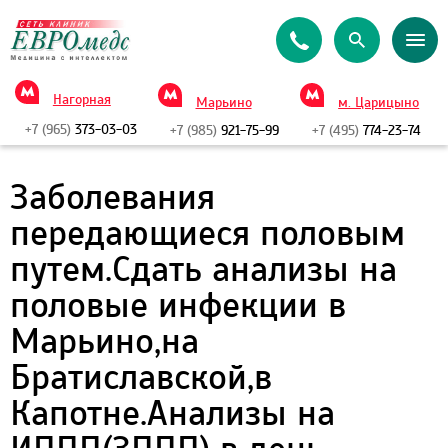
Нагорная
Марьино
м. Царицыно
+7 (965)
373-03-03
+7 (985)
921-75-99
+7 (495)
774-23-74
Заболевания
передающиеся половым
путем.Сдать анализы на
половые инфекции в
Марьино,на
Братиславской,в
Капотне.Анализы на