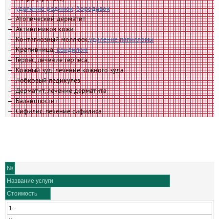
удаление родинок, бородавок
Атопический дерматит
Актиномикоз кожи
Контагиозный моллюск,
удаление папилломы
Крапивница,
кондилом
Герпес, лечение герпеса,
Кожный зуд, лечение кожного зуда
Лобковый педикулез
Дерматит, лечение дерматита
Баланопостит
Сифилис, лечение сифилиса
№
Название услуги
Стоимость
1.