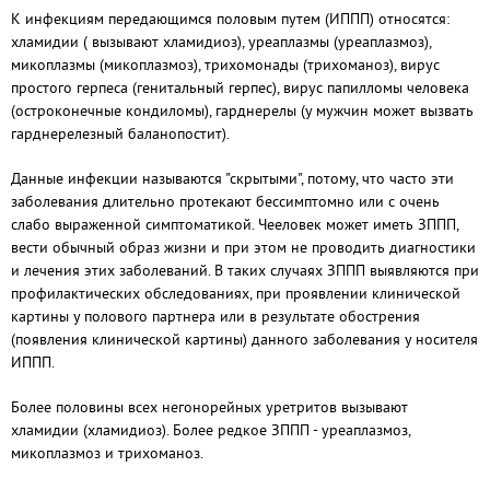
К инфекциям передающимся половым путем (ИППП) относятся:
хламидии ( вызывают хламидиоз), уреаплазмы (уреаплазмоз),
микоплазмы (микоплазмоз), трихомонады (трихоманоз), вирус
простого герпеса (генитальный герпес), вирус папилломы человека
(остроконечные кондиломы), гарднерелы (у мужчин может вызвать
гарднерелезный баланопостит).
Данные инфекции называются "скрытыми", потому, что часто эти
заболевания длительно протекают бессимптомно или с очень
слабо выраженной симптоматикой. Чееловек может иметь ЗППП,
вести обычный образ жизни и при этом не проводить диагностики
и лечения этих заболеваний. В таких случаях ЗППП выявляются при
профилактических обследованиях, при проявлении клинической
картины у полового партнера или в результате обострения
(появления клинической картины) данного заболевания у носителя
ИППП.
Более половины всех негонорейных уретритов вызывают
хламидии (хламидиоз). Более редкое ЗППП - уреаплазмоз,
микоплазмоз и трихоманоз.