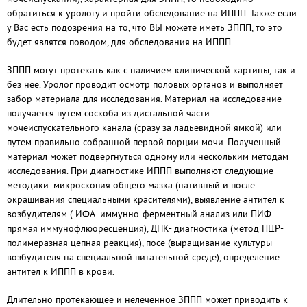
обратиться к урологу и пройти обследование на ИППП. Также если
у Вас есть подозрения на то, что ВЫ можете иметь ЗППП, то это
будет являтся поводом, для обследования на ИППП.
ЗППП могут протекать как с наличием клинической картины, так и
без нее. Уролог проводит осмотр половых органов и выполняет
забор материала для исследования. Материал на исследование
получается путем соскоба из дистальной части
мочеиспускательного канала (сразу за ладьевидной ямкой) или
путем правильно собранной первой порции мочи. Полученный
материал может подвергнуться одному или нескольким методам
исследования. При диагностике ИППП выполняют следующие
методики: микроскопия общего мазка (нативный и после
окрашивания специальными красителями), выявление антител к
возбудителям ( ИФА- иммунно-ферментный анализ или ПИФ-
прямая иммунофлюоресценция), ДНК- диагностика (метод ПЦР-
полимеразная цепная реакция), посе (выращивание культуры
возбудителя на специальной питательной среде), определение
антител к ИППП в крови.
Длительно протекающее и нелеченное ЗППП может приводить к