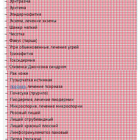
Эритразма
Эритема
Эпидермофития
Экзема, лечение экземы
Шанкр мягкий
Чесотка
Фавус (парша)
Угри обыкновенные, лечение угрей
Трихофития
Токсидермия
Стивенса-Джонсона синдром
Рак кожи
Пузырчатка истинная
псориаз
, лечение псориаза
Почесуха (пруриго)
Пиодермия, лечение пиодермии
Микроспория, лечение микроспории
Розовый лишай
Лишай отрубевидный
Лишай красный плоский
Лимфогранулематоз паховый
Лепра (проказа)