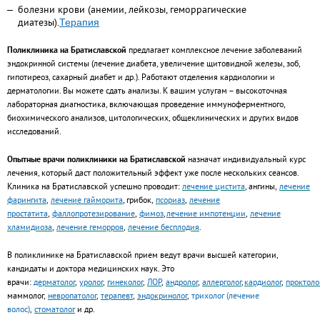
болезни крови (анемии, лейкозы, геморрагические
диатезы).
Терапия
Поликлиника на Братиславской
предлагает комплексное лечение заболеваний
эндокринной системы (лечение диабета, увеличение щитовидной железы, зоб,
гипотиреоз, сахарный диабет и др.). Работают отделения кардиологии и
дерматологии. Вы можете сдать анализы. К вашим услугам – высокоточная
лабораторная диагностика, включающая проведение иммуноферментного,
биохимического анализов, цитологических, общеклинических и других видов
исследований.
Опытные врачи поликлиники на Братиславской
назначат индивидуальный курс
лечения, который даст положительный эффект уже после нескольких сеансов.
Клиника на Братиславской успешно проводит:
лечение цистита
, ангины,
лечение
фарингита
,
лечение гайморита
, грибок,
псориаз
,
лечение
простатита
,
фаллопротезирование
,
фимоз
,
лечение импотенции
,
лечение
хламидиоза
,
лечение геморроя
,
лечение бесплодия
.
В поликлинике на Братиславской прием ведут врачи высшей категории,
кандидаты и доктора медицинских наук. Это
врачи:
дерматолог
,
уролог
,
гинеколог
,
ЛОР
,
андролог
,
аллерголог
,
кардиолог
,
проктоло
маммолог,
невропатолог
,
терапевт
,
эндокринолог
,
трихолог (лечение
волос)
,
стоматолог
и др.