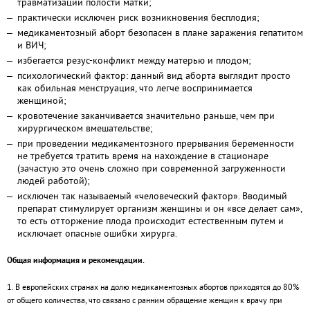
травматизации полости матки;
практически исключен риск возникновения бесплодия;
медикаментозный аборт безопасен в плане заражения гепатитом
и ВИЧ;
избегается резус-конфликт между матерью и плодом;
психологический фактор: данный вид аборта выглядит просто
как обильная менструация, что легче воспринимается
женщиной;
кровотечение заканчивается значительно раньше, чем при
хирургическом вмешательстве;
при проведении медикаментозного прерывания беременности
не требуется тратить время на нахождение в стационаре
(зачастую это очень сложно при современной загруженности
людей работой);
исключен так называемый «человеческий фактор». Вводимый
препарат стимулирует организм женщины и он «все делает сам»,
то есть отторжение плода происходит естественным путем и
исключает опасные ошибки хирурга.
Общая информация и рекомендации.
1. В европейских странах на долю медикаментозных абортов приходятся до 80%
от общего количества, что связано с ранним обращение женщин к врачу при