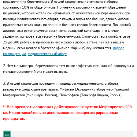
подозрении на беременность. В нашей стране медикаментозные аборты
составляют 10% от общего числа. По мнению российских врачей, обращений
пациенток, которые хотели бы избавиться от нежелательной беременности при
помощи медикаментозного аборта, с каждым годом все больше, однако многим
приходиться отказывать по причине больших сроков беременности. Для ранней
диагностики рекомендуется вести менструальный календарь и, в случае
задержки, пользоваться тестом на беременность. Стоимость теста колеблется от
25 до 300 рублей, и приобрести его можно в любой аптеке. Так же в нашем
медицинском центре в Братеево (филиал Марьино) осуществляется
подбор
контрацепции
,
медикаментозный аборт
,
2. Чем меньше срок беременности, тем выше эффективность данной процедуры и
меньше осложнений она может вызвать.
3. В нашей стране для проведения процедуры медикаментозного аборта
разрешены следующие препараты: Мифегин (Экселджин Лаборатуар,Франция),
Мифепристон (Мир-Фарм, Россия), Пенкрофтон (Пенкрофт Фарма, Россия).
!!!Все препараты содержат действующее вещество Мифепристон 200
мг. Не соглашайтесь на использование незарегистрированных
препаратов.
№