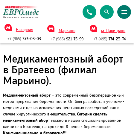
Нагорная
Марьино
м. Царицыно
+7 (965)
373-03-03
+7 (985)
921-75-99
+7 (495)
774-23-74
Медикаментозный аборт
в Братеево (филиал
Марьино).
Медикаментозный аборт
– это современный безоперационный
метод прерывания беременности. Он был разработан учеными-
медиками с целью исключения негативных последствий как в
случае хирургического вмешательства
. Сегодня сделать
медикаментозный аборт
можно в нашей специализированной
клинике в Братеево, на сроке до 8 недель беременности.
Конфиденциально и безопасно!!!