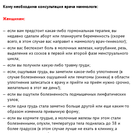
Кому необходима консультация врача маммолога:
Женщинам:
если вам предстоит какая-либо гормональная терапия, вы
недавно сделали аборт или планируете беременность (скорее
всего, в этом случае вас направит к маммологу врач-гинеколог);
если вас беспокоит боль в молочных железах, нагрубание, резь,
выделения из сосков в первой или второй фазе менструального
цикла;
если вы получили какую-либо травму груди;
если, ощупывая грудь, вы заметили какое-либо уплотнение (в
случае болезненных ощущений или гематомы (синяка) в области
уплотнения записаться к врачу и прийти на приём нужно срочно,
желательно в этот же день!);
если вы ощутили болезненность подмышечных лимфатических
узлов;
если одна грудь стала заметно больше другой или еще каким-то
образом изменила привычную форму;
если вы кормите грудью, а молочные железы при этом стали
болезненными, опухли, температура тела поднялась до 38 и
более градусов (в этом случае лучше не ехать в клинику, а