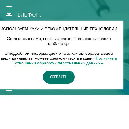
ТЕЛЕФОН:
+7 (495) 921-75-99
ИСПОЛЬЗУЕМ КУКИ И РЕКОМЕНДАТЕЛЬНЫЕ ТЕХНОЛОГИИ
Оставаясь с нами, вы соглашаетесь на использование
РЕЖИМ РАБОТЫ:
файлов кук
00
00
8
— 18
С подробной информацией о том, как мы обрабатываем
ваши данные, вы можете ознакомиться в нашей
«Политике в
отношении обработки персональных данных»
НАШ ФИЛИАЛ:
СОГЛАСЕН
Москва, м. Нагорное, Нагорный б-р, д. 19, кор. 1
ТЕЛЕФОН:
+7 (965) 373-03-03
© "ЕвромедС" Разработка сайта, фирменный стиль -
InterLabs
.
Политика в отношении обработки персональных данных