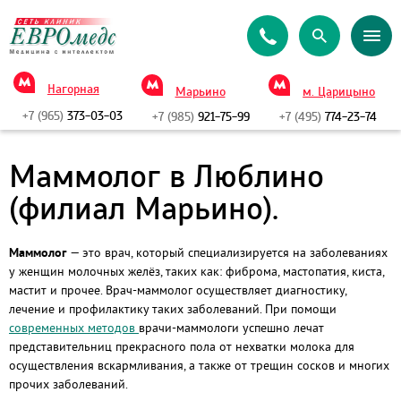
Нагорная
Марьино
м. Царицыно
+7 (965)
373-03-03
+7 (985)
921-75-99
+7 (495)
774-23-74
Маммолог в Люблино
(филиал Марьино).
Маммолог
— это врач, который специализируется на заболеваниях
у женщин молочных желёз, таких как: фиброма, мастопатия, киста,
мастит и прочее. Врач-маммолог осуществляет диагностику,
лечение и профилактику таких заболеваний. При помощи
современных методов
врачи-маммологи успешно лечат
представительниц прекрасного пола от нехватки молока для
осуществления вскармливания, а также от трещин сосков и многих
прочих заболеваний.