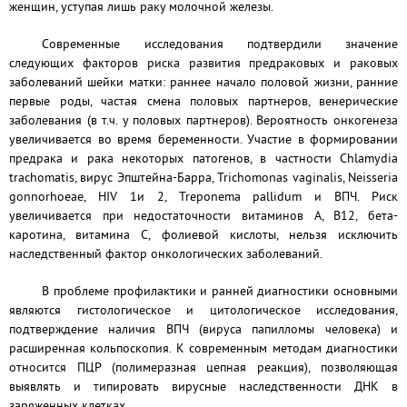
женщин, уступая лишь раку молочной железы.
Современные исследования подтвердили значение
следующих факторов риска развития предраковых и раковых
заболеваний шейки матки: раннее начало половой жизни, ранние
первые роды, частая смена половых партнеров, венерические
заболевания (в т.ч. у половых партнеров). Вероятность онкогенеза
увеличивается во время беременности. Участие в формировании
предрака и рака некоторых патогенов, в частности
Chlamydia
trachomatis
, вирус Эпштейна-Барра,
Trichomonas
vaginalis
,
Neisseria
gonnorhoeae
,
HIV
1и 2,
Treponema
pallidum
и ВПЧ. Риск
увеличивается при недостаточности витаминов А, В12, бета-
каротина, витамина С, фолиевой кислоты, нельзя исключить
наследственный фактор онкологических заболеваний.
В проблеме профилактики и ранней диагностики основными
являются гистологическое и цитологическое исследования,
подтверждение наличия ВПЧ (вируса папилломы человека) и
расширенная кольпоскопия. К современным методам диагностики
относится ПЦР (полимеразная цепная реакция), позволяющая
выявлять и типировать вирусные наследственности ДНК в
заряженных клетках.