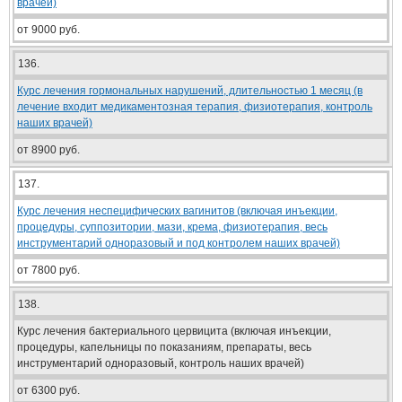
врачей)
от 9000 руб.
136.
Курс лечения гормональных нарушений, длительностью 1 месяц (в
лечение входит медикаментозная терапия, физиотерапия, контроль
наших врачей)
от 8900 руб.
137.
Курс лечения неспецифических вагинитов (включая инъекции,
процедуры, суппозитории, мази, крема, физиотерапия, весь
инструментарий одноразовый и под контролем наших врачей)
от 7800 руб.
138.
Курс лечения бактериального цервицита (включая инъекции,
процедуры, капельницы по показаниям, препараты, весь
инструментарий одноразовый, контроль наших врачей)
от 6300 руб.