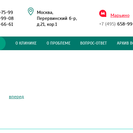
-75-99
Москва,
Марьино
-99-08
Перервинский б-р,
+7 (495)
658-99
-66-61
д.21, кор.1
О КЛИНИКЕ
О ПРОБЛЕМЕ
ВОПРОС-ОТВЕТ
АРХИВ В
вперед