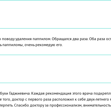
о поводу удаления паппилом. Обращался два раза. Оба раза о
ть паппиломы, очень рекомедую его.
Сабухи Гаджиевича. Каждая рекомендация этого врача подкреп
того, доктор с первого раза расположил к себе двух-летнего
терпеть. Спасибо доктору за профессионализм, внимательность 