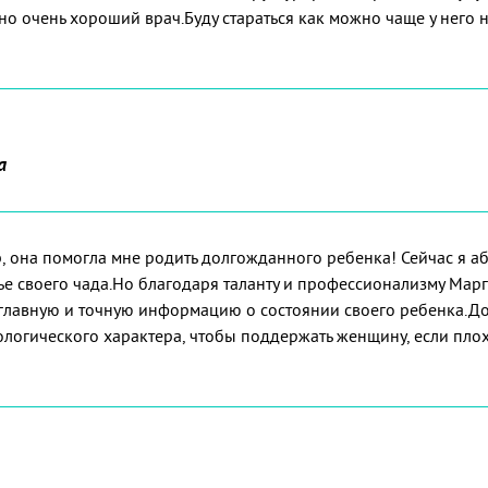
но очень хороший врач.Буду стараться как можно чаще у него 
а
, она помогла мне родить долгожданного ребенка! Сейчас я а
ье своего чада.Но благодаря таланту и профессионализму Ма
главную и точную информацию о состоянии своего ребенка.До
хологического характера, чтобы поддержать женщину, если пло