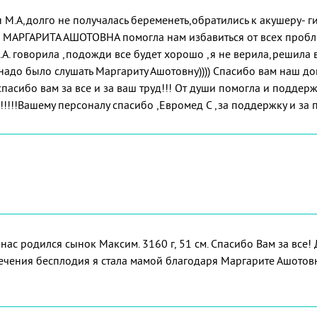
 М.А,долго не получалась беременеть,обратились к акушеру- г
, МАРГАРИТА АШОТОВНА помогла нам избавиться от всех проб
.А. говорила ,подожди все будет хорошо ,я не верила,решила в
надо было слушать Маргариту Ашотовну)))) Спасибо вам наш до
я, спасибо вам за все и за ваш труд!!! От души помогла и подде
!!!!Вашему персоналу спасибо ,Евромед С ,за поддержку и за п
нас родился сынок Максим. 3160 г, 51 см. Спасибо Вам за все! 
ечения бесплодия я стала мамой благодаря Маргарите Ашот