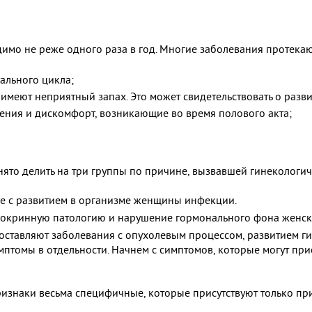
имо не реже одного раза в год. Многие заболевания протекаю
ального цикла;
имеют неприятный запах. Это может свидетельствовать о разв
ения и дискомфорт, возникающие во время полового акта;
ято делить на три группы по причине, вызвавшей гинекологич
ые с развитием в организме женщины инфекции.
докринную патологию и нарушение гормонального фона женск
оставляют заболевания с опухолевым процессом, развитием г
мптомы в отдельности. Начнем с симптомов, которые могут пр
изнаки весьма специфичные, которые присутствуют только пр