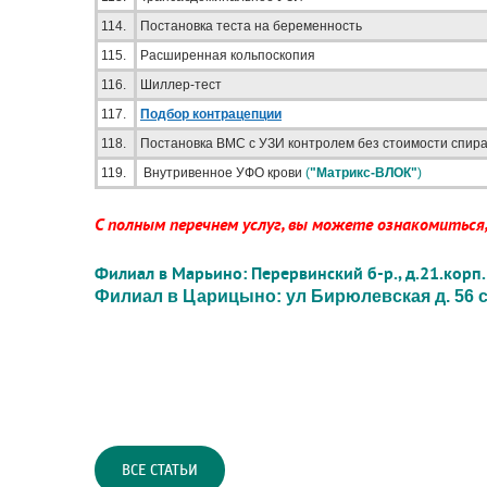
114.
Постановка теста на беременность
115.
Расширенная кольпоскопия
116.
Шиллер-тест
117.
Подбор контрацепции
118.
Постановка ВМС с УЗИ контролем без стоимости спир
119.
Внутривенное УФО крови
(
"Матрикс-ВЛОК"
)
С полным перечнем услуг, вы можете ознакомиться,
Филиал в Марьино: Перервинский б-р., д.21.корп.
Филиал в Царицыно: ул Бирюлевская д. 56 стр
ВСЕ СТАТЬИ