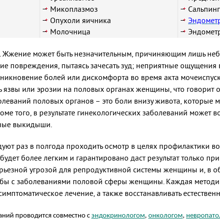
Микоплазмоз
Сальпинг
Опухоли яичника
Эндомет
Молочница
Эндомет
е. Жжение может быть незначительным, причиняющим лишь неб
е повреждения, пытаясь зачесать зуд; неприятные ощущения в
зникновение болей или дискомфорта во время акта мочеиспуска
язвы или эрозии на половых органах женщины, что говорит о
леваний половых органов – это боли внизу живота, которые м
ме того, в результате гинекологических заболеваний может в
ные выкидыши.
уют раз в полгода проходить осмотр в целях профилактики в
будет более легким и гарантировано даст результат только пр
ерьезной угрозой для репродуктивной системы женщины и, в об
ьбы с заболеваниями половой сферы женщины. Каждая методик
симптоматическое лечение, а также восстанавливать естествен
аний проводится совместно с
эндокринологом
,
онкологом
,
невропато