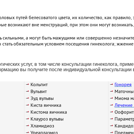
овых путей белесоватого цвета, их количество, как правило, 
е возникают вне менструаций, при этом они могут возникать д
ь сильными, а могут быть мажущими или совершенно незначите
но стать обязательным условием посещения гинеколога; жжение
гических услуг, в том числе консультации гинеколога, при
ормацию вы получите после индивидуальной консультации 
Кольпит
Гонорея
Вульвит
Маточны
Зуд вульвы
Миома м
Киста яичника
Лечение 
Кистома яичника
Оофорит
Клауроз вульвы
Парамет
Хламидиоз
Кандидо
Уреаплазмоз
Предмен