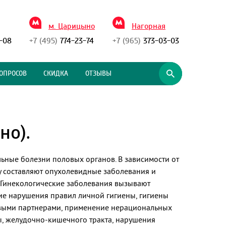
м. Царицыно
Нагорная
-08
+7 (495)
774-23-74
+7 (965)
373-03-03
ОПРОСОВ
СКИДКА
ОТЗЫВЫ
но).
ьные болезни половых органов. В зависимости от
у составляют опухолевидные заболевания и
 Гинекологические заболевания вызывают
ие нарушения правил личной гигиены, гигиены
овыми партнерами, применение нерациональных
ы, желудочно-кишечного тракта, нарушения