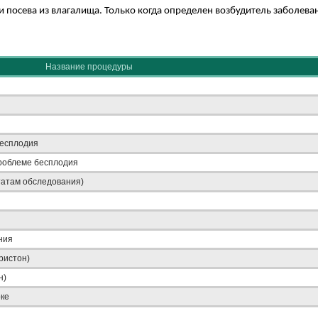
 и посева из влагалища. Только когда определен возбудитель заболев
Название процедуры
бесплодия
проблеме бесплодия
татам обследования)
ния
ристон)
н)
оке