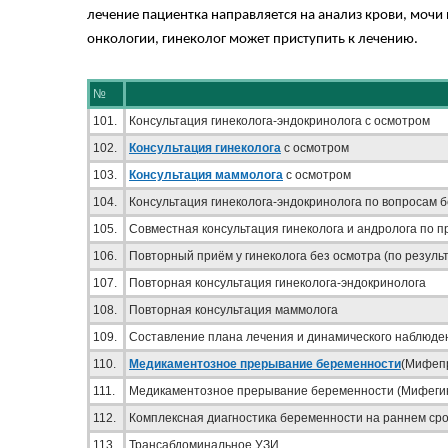
лечение пациентка направляется на анализ крови, мочи
онкологии, гинеколог может приступить к лечению.
№
101.
Консультация гинеколога-эндокринолога с осмотром
102.
Консультация гинеколога
с осмотром
103.
Консультация маммолога
с осмотром
104.
Консультация гинеколога-эндокринолога по вопросам 
105.
Совместная консультация гинеколога и андролога по 
106.
Повторный приём у гинеколога без осмотра (по резуль
107.
Повторная консультация гинеколога-эндокринолога
108.
Повторная консультация маммолога
109.
Составление плана лечения и динамического наблюде
110.
Медикаментозное прерывание беременности
(Мифеп
111.
Медикаментозное прерывание беременности (Мифеги
112.
Комплексная диагностика беременности на раннем ср
113.
Трансабдоминальное УЗИ