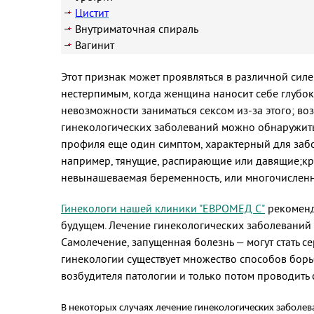
Цистит
Внутриматочная спираль
Вагинит
Этот признак может проявляться в различной сил
нестерпимым, когда женщина наносит себе глубоки
невозможности заниматься сексом из-за этого; во
гинекологических заболеваний можно обнаружить 
профиля еще один симптом, характерный для забо
например, тянущие, распирающие или давящие;кро
невынашеваемая беременность, или многочислен
Гинекологи нашей клиники "ЕВРОМЕД С"
рекоменд
будущем. Лечение гинекологических заболеваний 
Самолечение, запущенная болезнь — могут стать с
гинекологии существует множество способов бор
возбудителя патологии и только потом проводить 
В некоторых случаях лечение гинекологических заболев