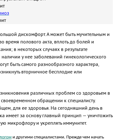
ит
риоз
рит
ольшой дискомфорт. А может быть мучительным и
о время полового акта, вплоть до болей и
ния; в некоторых случаях в результате
 наличии у нее заболеваний гинекологического
огут быть самого разнообразного характера,
озникнуть вторничное бесплодие или
озникновения различных проблем со здоровьем в
и своевременном обращении к специалисту.
щем, для ее здоровья. На сегодняшний день в
а имеет за основу главный принцип — уничтожить
ную микрофлору и укреплять иммунитет.
логом
и другими специалистами. Прежде чем начать