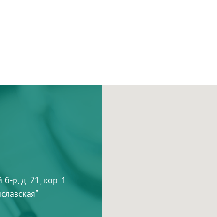
-р, д. 21, кор. 1
тиславская"