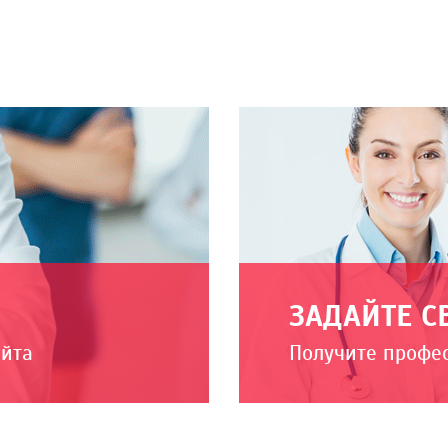
ЗАДАЙТЕ С
айта
Получите профе