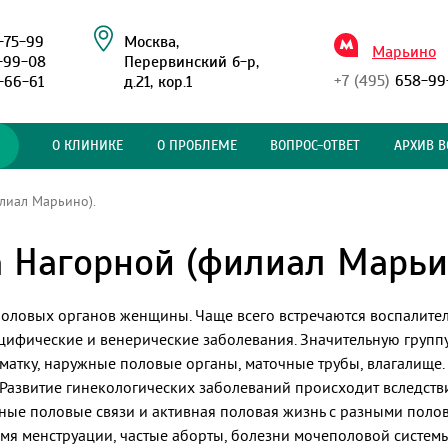
-75-99
Москва,
Марьино
-99-08
Перервинский б-р,
+7 (495)
658-99
-66-61
д.21, кор.1
О КЛИНИКЕ
О ПРОБЛЕМЕ
ВОПРОС-ОТВЕТ
АРХИВ В
лиал Марьино).
 Нагорной (филиал Марьи
половых органов женщины. Чаще всего встречаются воспалител
цифические и венерические заболевания. Значительную групп
матку, наружные половые органы, маточные трубы, влагалище.
Развитие гинекологических заболеваний происходит вследств
чные половые связи и активная половая жизнь с разными пол
емя менструации, частые аборты, болезни мочеполовой систем