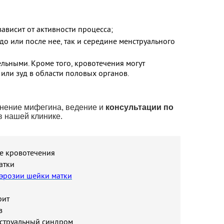
зависит от активности процесса;
о или после нее, так и середине менструального
льными. Кроме того, кровотечения могут
 или зуд в области половых органов.
менение мифегина, ведение и
консультации по
в нашей клинике.
е кровотечения
атки
эрозии шейки матки
рит
з
струальный синдром