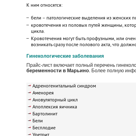
К ним относятся:
бели – патологические выделения из женских пол
кровотечения из половых путей женщины, которы
цикла.
Кровотечения могут быть профузными, или очен
возникать сразу после полового акта, что долж
Гинекологические заболевания
Прайс-лист включает полный перечень гинеколо
беременности в Марьино
. Более полную инф
Адреногенитальный синдром
Аменорея
Ановуляторный цикл
Апоплексия яичника
Бартолинит
Бели
Бесплодие
Уретрит