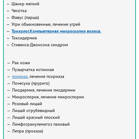
Шанкр мягкий
Чесотка
Фавус (парша)
Угри обыкновенные, лечение угрей
Трихолог.Компьютерная микроскопия волоса.
Токсидермия
Стивенса-Джонсона синдром
Рак кожи
Пузырчатка истинная
псориаз
, лечение псориаза
Почесуха (пруриго)
Пиодермия, лечение пиодермии
Микроспория, лечение микроспории
Розовый лишай
Лишай отрубевидный
Лишай красный плоский
Лимфогранулематоз паховый
Лепра (проказа)